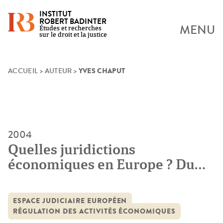
INSTITUT
ROBERT BADINTER
MENU
Études et recherches
sur le droit et la justice
YVES CHAPUT
Skip
ACCUEIL
>
AUTEUR
>
to
content
2004
Quelles juridictions
économiques en Europe ? Du
règne de la diversité à un ordre
européen ?
ESPACE JUDICIAIRE EUROPÉEN
RÉGULATION DES ACTIVITÉS ÉCONOMIQUES