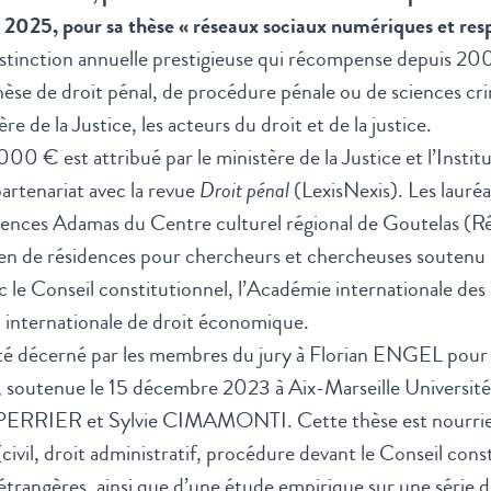
2025, pour sa thèse « réseaux sociaux numériques et resp
stinction annuelle prestigieuse qui récompense depuis 200
èse de droit pénal, de procédure pénale ou de sciences cri
ère de la Justice, les acteurs du droit et de la justice.
00 € est attribué par le ministère de la Justice et l’Insti
artenariat avec la revue
Droit pénal
(LexisNexis). Les lauré
ésidences Adamas du Centre culturel régional de Goutelas
 de résidences pour chercheurs et chercheuses soutenu p
c le Conseil constitutionnel, l’Académie internationale des
 internationale de droit économique.
té décerné par les membres du jury à Florian ENGEL pour sa
, soutenue le 15 décembre 2023 à Aix-Marseille Université 
 PERRIER et Sylvie CIMAMONTI. Cette thèse est nourrie
civil, droit administratif, procédure devant le Conseil cons
étrangères, ainsi que d’une étude empirique sur une série d