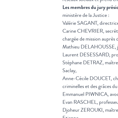
Les membres du jury prési
ministère de la Justice :
Valérie SAGANT, directrice
Carine CHEVRIER, secrétai
chargée de mission auprès du
Mathieu DELAHOUSSE, jou
Laurent DESESSARD, profess
Stéphane DETRAZ, maître de
Saclay,
Anne-Cécile DOUCET, cheffe 
criminelles et des grâces du
Emmanuel PIWNICA, avocat
Evan RASCHEL, professeur d
Djoheur ZEROUKI, maîtresse
Etienne.