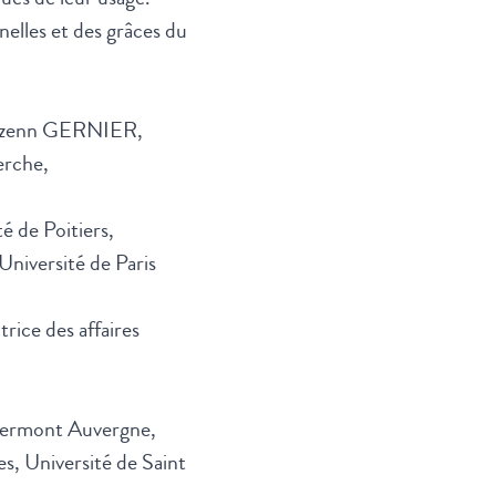
elles et des grâces du
 Rozenn GERNIER,
erche,
é de Poitiers,
niversité de Paris
rice des affaires
Clermont Auvergne,
, Université de Saint