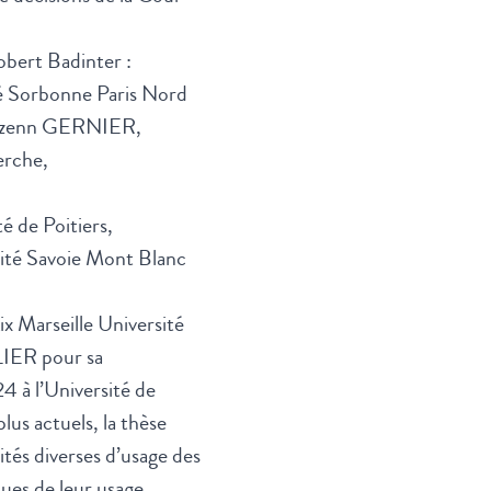
obert Badinter :
té Sorbonne Paris Nord
 Rozenn GERNIER,
erche,
é de Poitiers,
sité Savoie Mont Blanc
x Marseille Université
LIER pour sa
4 à l’Université de
lus actuels, la thèse
tés diverses d’usage des
ques de leur usage.