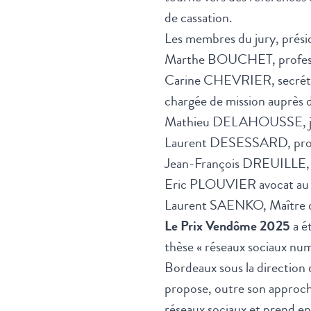
de cassation.
Les membres du jury, prési
Marthe BOUCHET, professeur
Carine CHEVRIER, secrétai
chargée de mission auprès du
Mathieu DELAHOUSSE, jou
Laurent DESESSARD, profess
Jean-François DREUILLE, pr
Eric PLOUVIER avocat au b
Laurent SAENKO, Maître de 
Le Prix Vendôme 2025
a é
thèse « réseaux sociaux numé
Bordeaux sous la direction d
propose, outre son approche
réseaux sociaux et prend en