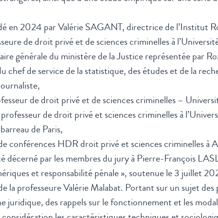
dé en 2024 par Valérie SAGANT, directrice de l’Institut R
e de droit privé et de sciences criminelles à l’Universi
re générale du ministère de la Justice représentée par
 chef de service de la statistique, des études et de la rech
rnaliste,
eur de droit privé et de sciences criminelles – Universit
ofesseur de droit privé et sciences criminelles à l’Univer
arreau de Paris,
conférences HDR droit privé et sciences criminelles à Ai
té décerné par les membres du jury à Pierre-François LAS
riques et responsabilité pénale », soutenue le 3 juillet 202
e la professeure Valérie Malabat. Portant sur un sujet des p
 juridique, des rappels sur le fonctionnement et les modali
 considération les caractéristiques techniques et sociologi