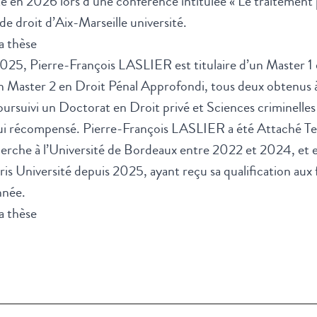
aité en 2026 lors d’une conférence intitulée « Le traitement
é de droit d’Aix-Marseille université.
a thèse
25, Pierre-François LASLIER est titulaire d’un Master 1 
n Master 2 en Droit Pénal Approfondi, tous deux obtenus à
poursuivi un Doctorat en Droit privé et Sciences criminelles 
hui récompensé. Pierre-François LASLIER a été Attaché T
rche à l’Université de Bordeaux entre 2022 et 2024, et e
s Université depuis 2025, ayant reçu sa qualification aux 
nnée.
a thèse