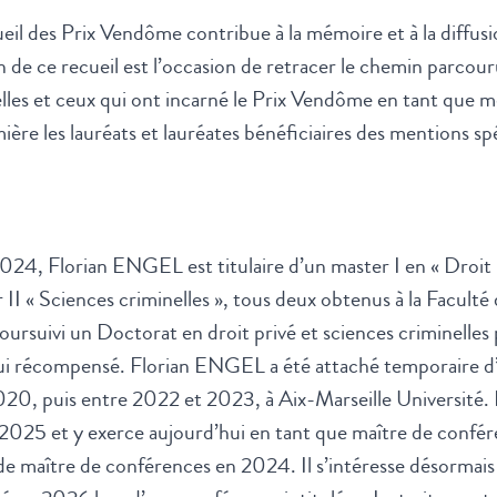
il des Prix Vendôme contribue à la mémoire et à la diffusi
n de ce recueil est l’occasion de retracer le chemin parcour
les et ceux qui ont incarné le Prix Vendôme en tant que m
re les lauréats et lauréates bénéficiaires des mentions spéc
24, Florian ENGEL est titulaire d’un master I en « Droit 
r II « Sciences criminelles », tous deux obtenus à la Faculté
 poursuivi un Doctorat en droit privé et sciences criminelles 
hui récompensé. Florian ENGEL a été attaché temporaire d
0, puis entre 2022 et 2023, à Aix-Marseille Université. I
2025 et y exerce aujourd’hui en tant que maître de confér
 de maître de conférences en 2024. Il s’intéresse désormais 