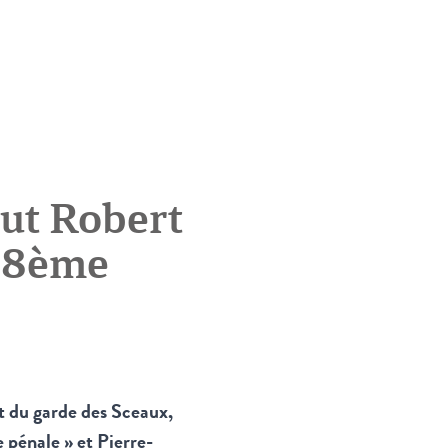
itut Robert
 18ème
t du garde des Sceaux,
 pénale » et Pierre-