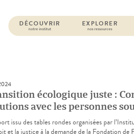
DÉCOUVRIR
EXPLORER
notre institut
nos ressources
 2024
nsition écologique juste : Co
lutions avec les personnes so
tice
rt issu des tables rondes organisées par l’Instit
oit et la justice à la demande de la Fondation d