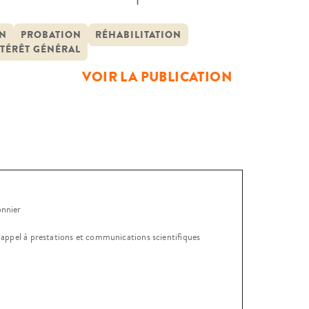
logique Juste et Prisons, la
les personnes […]
ON
PROBATION
RÉHABILITATION
NTÉRÊT GÉNÉRAL
VOIR LA PUBLICATION
onnier
, appel à prestations et communications scientifiques