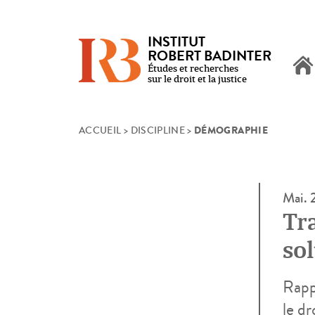
INSTITUT
ROBERT BADINTER
Études et recherches
sur le droit et la justice
DÉMOGRAPHIE
Skip
ACCUEIL
>
DISCIPLINE
>
to
content
Mai.
Tra
so
jus
Rappo
le dr