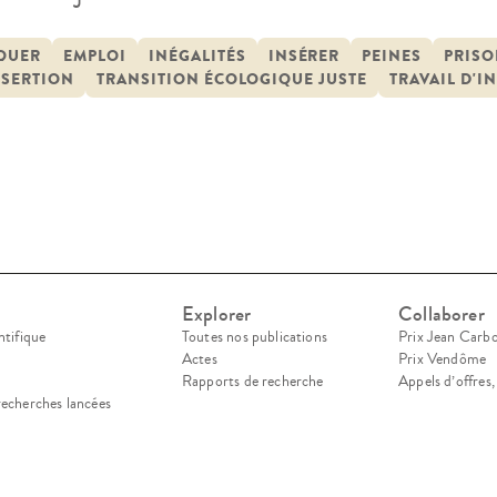
. Dans le cadre de ses programmes Transition Eco
ation de France s’interroge sur la manière dont 
QUER
EMPLOI
INÉGALITÉS
INSÉRER
PEINES
PRIS
NSERTION
TRANSITION ÉCOLOGIQUE JUSTE
TRAVAIL D'I
Explorer
Collaborer
ntifique
Toutes nos publications
Prix Jean Carb
Actes
Prix Vendôme
Rapports de recherche
Appels d’offres
recherches lancées