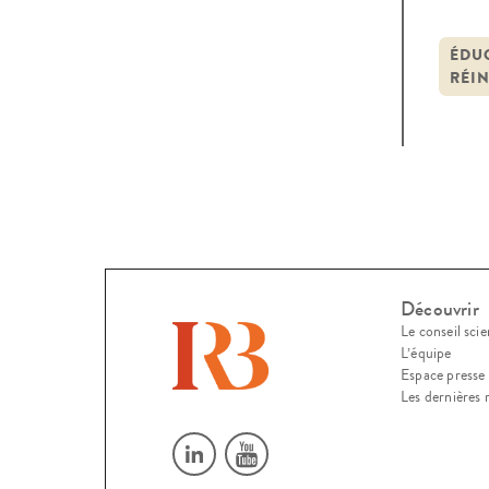
2023
Fond
ÉDU
RÉI
Découvrir
Le conseil scie
L’équipe
Espace presse
Les dernières 