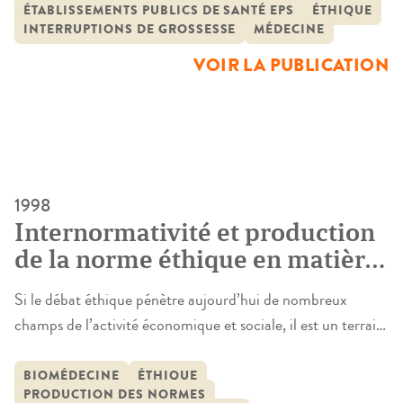
obstétrique de CHU
“médicales” de grossesse (I.M.G) en cas d’anomalie fœtale
ÉTABLISSEMENTS PUBLICS DE SANTÉ EPS
ÉTHIQUE
INTERRUPTIONS DE GROSSESSE
MÉDECINE
(malformation ou anomalie chromosomique). Les progrès
techniques concernent à la fois la qualité et la
VOIR LA PUBLICATION
généralisation de la surveillance échographique de la
grossesse et le […]
1998
Internormativité et production
de la norme éthique en matière
biomédicale
Si le débat éthique pénètre aujourd’hui de nombreux
champs de l’activité économique et sociale, il est un terrain
qui a toujours été plus que les autres propice à la réflexion
éthique : la relation médicale. En effet, de tout temps, le
BIOMÉDECINE
ÉTHIQUE
PRODUCTION DES NORMES
médecin, homme de savoir, a été appelé à prendre des