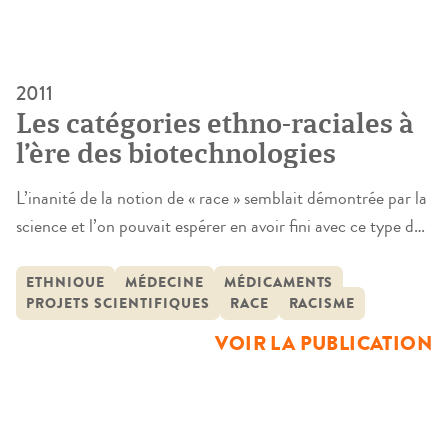
2011
Les catégories ethno-raciales à
l’ère des biotechnologies
L’inanité de la notion de « race » semblait démontrée par la
science et l’on pouvait espérer en avoir fini avec ce type de
catégorisation, à charge pour le politique et le juridique de
lutter contre le racisme. Pourtant, la question des
ETHNIQUE
MÉDECINE
MÉDICAMENTS
PROJETS SCIENTIFIQUES
RACE
RACISME
catégories « ethno-raciales » n’a pas disparu. La situation
apparaît aujourd’hui complexe, ambiguë. L’affirmation de
VOIR LA PUBLICATION
l’égalité en […]