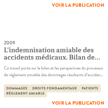
décisions […]
VOIR LA PUBLICATION
2009
L’indemnisation amiable des
accidents médicaux. Bilan de
traitement de 15 000 dossiers
Ce travail porte sur le bilan et les perspectives du processus
par les CRCI et l’ONIAM
de règlement amiable des dommages résultants d’accidents
médicaux par les CRCIAM et l’ONIAM, organismes dont
le fonctionnement a récemment connu de fortes
DOMMAGES
DROITS FONDAMENTAUX
PATIENTS
RÈGLEMENT AMIABLE
turbulences juridiques et fonctionnelles. La problématique
retenue par les chercheurs intégrait trois dimensions :
VOIR LA PUBLICATION