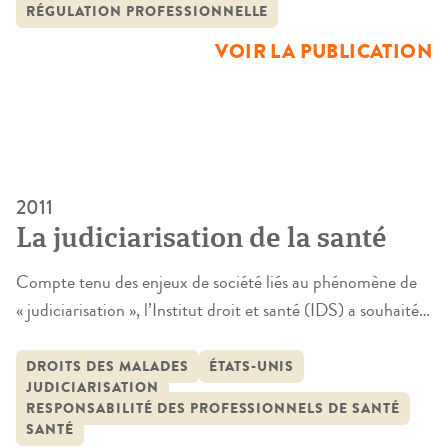
RÉGULATION PROFESSIONNELLE
décisions concernant la santé, […]
VOIR LA PUBLICATION
2011
La judiciarisation de la santé
Compte tenu des enjeux de société liés au phénomène de
« judiciarisation », l’Institut droit et santé (IDS) a souhaité
contribuer au débat actuel et analyser plus spécifiquement
le phénomène de judiciarisation de la santé. La recherche
DROITS DES MALADES
ÉTATS-UNIS
JUDICIARISATION
menée présente des statistiques globales et objectives. Pour
RESPONSABILITÉ DES PROFESSIONNELS DE SANTÉ
cette raison, elle a été réalisée à partir de l’analyse des
SANTÉ