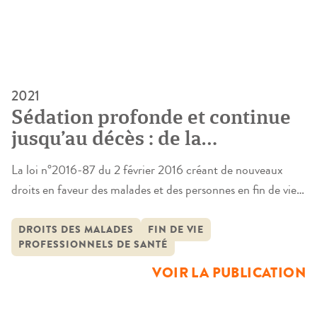
l’étude approfondie du système, in vivo, par une démarche
analytique, […]
2021
Sédation profonde et continue
jusqu’au décès : de la
terminologie des textes
La loi n°2016-87 du 2 février 2016 créant de nouveaux
législatifs à l’interprétation des
droits en faveur des malades et des personnes en fin de vie,
professionnels de santé –
dite loi Claeys-Léonetti encadre la pratique de la sédation
Quelles appréhensions
profonde et continue provoquant une altération de la
DROITS DES MALADES
FIN DE VIE
pratiques ? Étude exploratoire
PROFESSIONNELS DE SANTÉ
conscience maintenue jusqu’au décès. Ce texte législatif,
qui a succédé à la loi du 22 avril […]
VOIR LA PUBLICATION