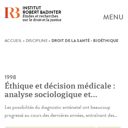
INSTITUT
ROBERT BADINTER
MENU
Études et recherches
sur le droit et la justice
DROIT DE LA SANTÉ - BIOÉTHIQUE
Skip
ACCUEIL
>
DISCIPLINE
>
to
content
1998
Éthique et décision médicale :
analyse sociologique et
juridique du fonctionnement du
Les possibilités du diagnostic anténatal ont beaucoup
« Comité de vigilance » d’un
progressé au cours des dernières années, entraînant des
département de gynécologie-
modifications dans la pratique des interruptions dites