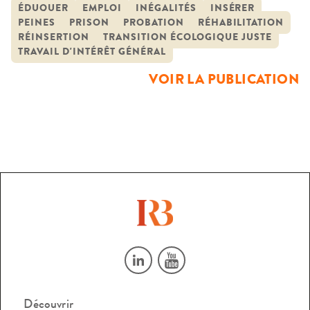
septembre 2023. Dans le cadre de ses programmes
ÉDUQUER
EMPLOI
INÉGALITÉS
INSÉRER
PEINES
PRISON
PROBATION
RÉHABILITATION
Transition Ecologique Juste et Prisons, la Fondation de
RÉINSERTION
TRANSITION ÉCOLOGIQUE JUSTE
France s’interroge sur la manière dont les personnes […]
TRAVAIL D'INTÉRÊT GÉNÉRAL
VOIR LA PUBLICATION
Découvrir