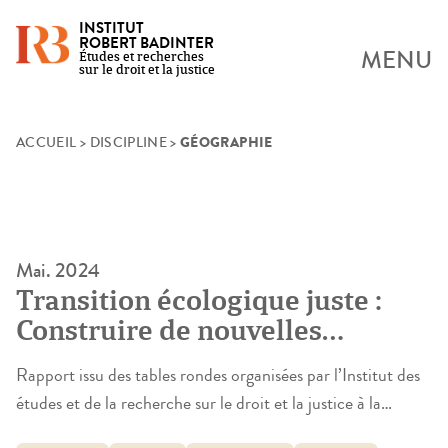
INSTITUT
ROBERT BADINTER
MENU
Études et recherches
sur le droit et la justice
GÉOGRAPHIE
Skip
ACCUEIL
>
DISCIPLINE
>
to
content
Mai. 2024
Transition écologique juste :
Construire de nouvelles
solutions avec les personnes
Rapport issu des tables rondes organisées par l’Institut des
sous contrainte de justice
études et de la recherche sur le droit et la justice à la
demande de la Fondation de France entre mai et