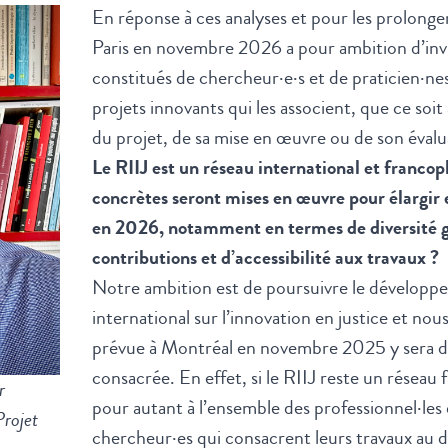
En réponse à ces analyses et pour les prolonger,
Paris en novembre 2026 a pour ambition d’inv
constitués de chercheur·e·s et de praticien·ne
projets innovants qui les associent, que ce soit
du projet, de sa mise en œuvre ou de son évalu
Le RIIJ est un réseau international et francop
concrètes seront mises en œuvre pour élargir
en 2026, notamment en termes de diversité 
contributions et d’accessibilité aux travaux ?
Notre ambition est de poursuivre le développ
international sur l’innovation en justice et no
prévue à Montréal en novembre 2025 y sera d’a
consacrée. En effet, si le RIIJ reste un réseau 
r
pour autant à l’ensemble des professionnel·les d
Projet
chercheur·es qui consacrent leurs travaux au dro