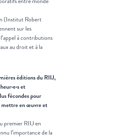
aboratifs entre monde
yn (Institut Robert
ennent sur les
l’appel à contributions
ux au droit et à la
mières éditions du RIIJ,
heur·e·s et
plus fécondes pour
es mettre en œuvre et
du premier RIIJ en
nnu l’importance de la