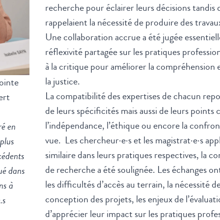
recherche pour éclairer leurs décisions tandis 
rappelaient la nécessité de produire des travaux
Une collaboration accrue a été jugée essentie
réflexivité partagée sur les pratiques professi
à la critique pour améliorer la compréhension 
la justice.
jointe
La compatibilité des expertises de chacun repo
ert
de leurs spécificités mais aussi de leurs poi
l’indépendance, l’éthique ou encore la confron
ré en
vue. Les chercheur·e·s et les magistrat·e·s ap
plus
similaire dans leurs pratiques respectives, la c
cédents
de recherche a été soulignée. Les échanges ont
ué dans
les difficultés d’accès au terrain, la nécessité d
ns à
conception des projets, les enjeux de l’évaluat
.s
d’apprécier leur impact sur les pratiques profe