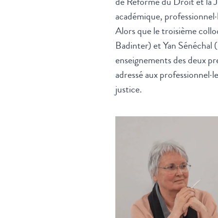
de Réforme du Droit et la J
académique, professionnel·le
Alors que le
troisième coll
Badinter) et Yan Sénéchal (
enseignements des deux prem
adressé aux professionnel·le
justice.