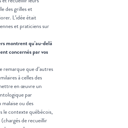
 et recueillir leurs
le des grilles et
rer. L’idée était
iennes et praticiens sur
iers montrent qu’au-delà
tent concernés par vos
 je remarque que d’autres
milaires à celles des
e mettre en œuvre un
ntologique par
n malaise ou des
ns le contexte québécois,
(chargés de recueillir