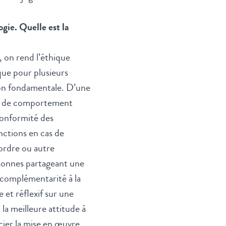
ogie. Quelle est la
, on rend l’éthique
que pour plusieurs
tion fondamentale. D’une
rme de comportement
conformité des
nctions en cas de
ordre ou autre
rsonnes partageant une
 complémentarité à la
 et réflexif sur une
la meilleure attitude à
cier la mise en œuvre