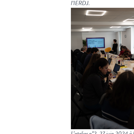
l’IERDJ.
L’atelier n°2, 27 juin 2024 à