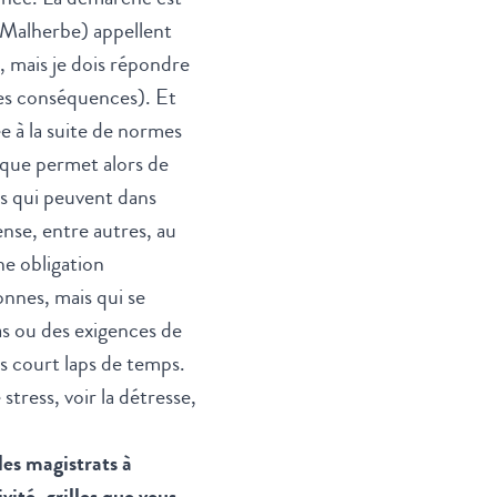
(Malherbe) appellent
, mais je dois répondre
ses conséquences). Et
e à la suite de normes
ique permet alors de
es qui peuvent dans
pense, entre autres, au
ne obligation
onnes, mais qui se
as ou des exigences de
ès court laps de temps.
stress, voir la détresse,
les magistrats à
vité, grilles que vous