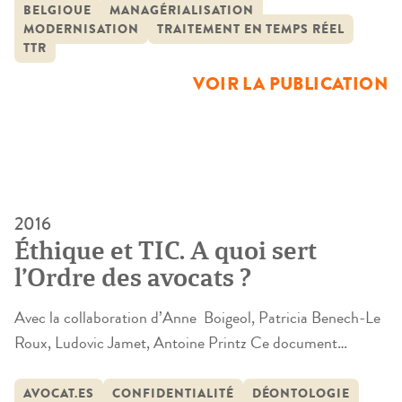
par rapport aux événements qui se trouvent à l’origine du
BELGIQUE
MANAGÉRIALISATION
MODERNISATION
TRAITEMENT EN TEMPS RÉEL
processus judiciaire et par le temps nécessaire à la
TTR
maturation des décisions. En pratique, la notion de […]
VOIR LA PUBLICATION
2016
Éthique et TIC. A quoi sert
l’Ordre des avocats ?
Avec la collaboration d’Anne Boigeol, Patricia Benech-Le
Roux, Ludovic Jamet, Antoine Printz Ce document
présente les résultats d’une recherche portant sur la
régulation de la profession d’avocat et le rôle de l’Ordre
AVOCAT.ES
CONFIDENTIALITÉ
DÉONTOLOGIE