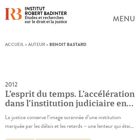
INSTITUT
ROBERT BADINTER
MENU
Études et recherches
sur le droit et la justice
BENOIT BASTARD
Skip
ACCUEIL
>
AUTEUR
>
to
content
2012
L’esprit du temps. L’accélération
dans l’institution judiciaire en
France et en Belgique
La justice conserve l’image surannée d’une institution
marquée par les délais et les retards – une lenteur qui était
habituellement justifiée par la nécessité de prendre du recul