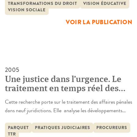
TRANSFORMATIONS DU DROIT
VISION ÉDUCATIVE
juge des enfants a constitué une figure à part dans le
VISION SOCIALE
paysage judiciaire […]
VOIR LA PUBLICATION
2005
Une justice dans l’urgence. Le
traitement en temps réel des
affaires pénales
Cette recherche porte sur le traitement des affaires pénales
dans neuf juridictions. Elle analyse les développements
actuels du traitement en temps réel des procédures
pénales (le TTR). Le traitement en temps réel consiste,
PARQUET
PRATIQUES JUDICIAIRES
PROCUREURS
TTR
pour l’essentiel, dans l’instauration de nouveaux modes de