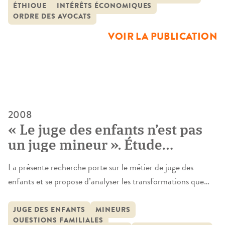
ÉTHIQUE
INTÉRÊTS ÉCONOMIQUES
professionnel. Alors que la profession a connu des
ORDRE DES AVOCATS
mutations considérables en quelques décennies –
VOIR LA PUBLICATION
l’explosion du nombre de ses membres, l’intégration de
nouveaux […]
2008
« Le juge des enfants n’est pas
un juge mineur ». Étude
sociologique d’un groupe
La présente recherche porte sur le métier de juge des
professionnel sous tension
enfants et se propose d’analyser les transformations que
celui-ci connaît, compte tenu des bouleversements
profonds du contexte social et institutionnel dans lequel
JUGE DES ENFANTS
MINEURS
QUESTIONS FAMILIALES
s’inscrit l’action de ce magistrat. Depuis les années 50, le