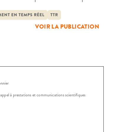
processus judiciaire et par le temps
 la notion de […]
MENT EN TEMPS RÉEL
TTR
VOIR LA PUBLICATION
onnier
, appel à prestations et communications scientifiques