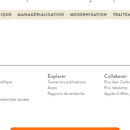
rt aux événements qui se trouvent à l’origine du 
saire à la maturation des décisions. En pratique,
GIQUE
MANAGÉRIALISATION
MODERNISATION
TRAITE
Explorer
Collaborer
ntifique
Toutes nos publications
Prix Jean Carb
Actes
Prix Vendôme
Rapports de recherche
Appels d’offres
recherches lancées