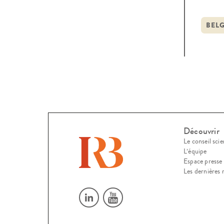
rappo
néces
BEL
Découvrir
Le conseil scie
L’équipe
Espace presse
Les dernières 