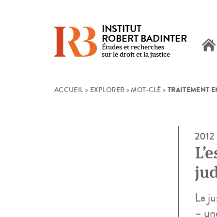
INSTITUT
ROBERT BADINTER
Études et recherches
sur le droit et la justice
TRAITEMENT E
Skip
ACCUEIL
>
EXPLORER
>
MOT-CLÉ
>
to
content
2012
L’e
ju
La ju
– une