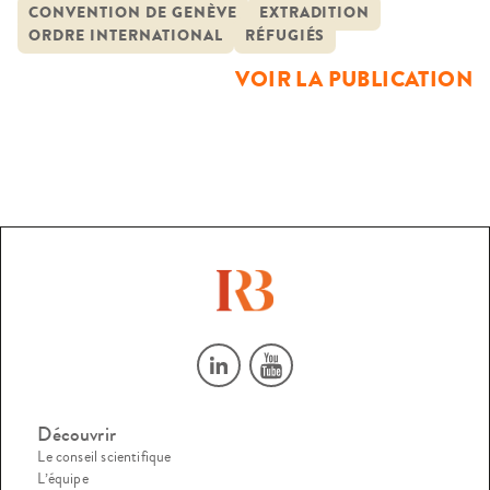
droit a longtemps évolué de façon autonome sans égard
CONVENTION DE GENÈVE
EXTRADITION
ORDRE INTERNATIONAL
RÉFUGIÉS
aux nombreuses interactions qui les unissent. La recherche
met en lumière les potentiels et les limites de leur
VOIR LA PUBLICATION
articulation. L’objectif […]
Découvrir
Le conseil scientifique
L’équipe