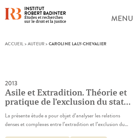
INSTITUT
ROBERT BADINTER
MENU
Études et recherches
sur le droit et la justice
CAROLINE LALY-CHEVALIER
Skip
ACCUEIL
>
AUTEUR
>
to
content
2013
Asile et Extradition. Théorie et
pratique de l’exclusion du statut
de réfugié
La présente étude a pour objet d’analyser les relations
denses et complexes entre l’extradition et l’exclusion du
statut de réfugié. Chacun de ces domaines spécifiques du