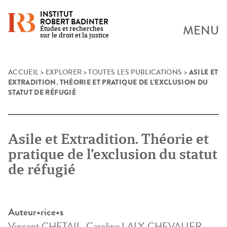
INSTITUT
ROBERT BADINTER
MENU
Études et recherches
sur le droit et la justice
ASILE ET
Skip
ACCUEIL
>
EXPLORER
>
TOUTES LES PUBLICATIONS
>
EXTRADITION. THÉORIE ET PRATIQUE DE L’EXCLUSION DU
to
STATUT DE RÉFUGIÉ
content
Asile et Extradition. Théorie et
pratique de l’exclusion du statut
de réfugié
Auteur•rice•s
Vincent CHETAIL, Caroline LALY-CHEVALIER