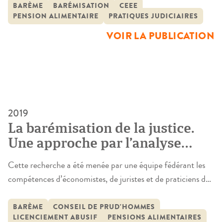
d’enfants de parents séparés, fournit des éléments
BARÈME
BARÉMISATION
CEEE
PENSION ALIMENTAIRE
PRATIQUES JUDICIAIRES
d’information et de réflexion permettant d’encadrer les
discussions autour de la mise en place d’une table de
VOIR LA PUBLICATION
référence en matière de pension alimentaire. De […]
2019
La barémisation de la justice.
Une approche par l’analyse
économique du droit
Cette recherche a été menée par une équipe fédérant les
compétences d’économistes, de juristes et de praticiens du
droit, en réponse à un appel à projet lancé début 2016 par
la Mission recherche Droit et Justice. Portée par deux
BARÈME
CONSEIL DE PRUD'HOMMES
LICENCIEMENT ABUSIF
PENSIONS ALIMENTAIRES
laboratoires en économie (le BETA et le CRED), cette