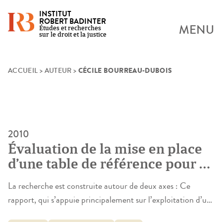
INSTITUT
ROBERT BADINTER
MENU
Études et recherches
sur le droit et la justice
CÉCILE BOURREAU-DUBOIS
Skip
ACCUEIL
>
AUTEUR
>
to
content
2010
Évaluation de la mise en place
d’une table de référence pour le
calcul de la contribution à
La recherche est construite autour de deux axes : Ce
l’entretien et à l’éducation des
rapport, qui s’appuie principalement sur l’exploitation d’un
enfants
échantillon représentatif d’arrêts fixant la CEEE vis-à-vis