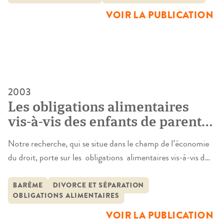
recherche porte principalement sur la capacité d’un […]
VOIR LA PUBLICATION
2003
Les obligations alimentaires
vis-à-vis des enfants de parents
divorcés : une analyse
Notre recherche, qui se situe dans le champ de l’économie
économique au service du droit
du droit, porte sur les obligations alimentaires vis-à-vis des
enfants de parents divorcés. Plus précisément, ce qui est au
cœur de notre analyse c’est la question de la pertinence de
BARÈME
DIVORCE ET SÉPARATION
OBLIGATIONS ALIMENTAIRES
l’introduction dans le droit de la famille, en France, d’un
barème de calcul de pensions […]
VOIR LA PUBLICATION