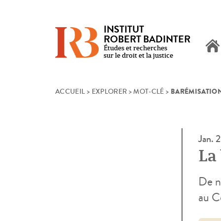
INSTITUT
ROBERT BADINTER
Études et recherches
sur le droit et la justice
BARÉMISATIO
Skip
ACCUEIL
>
EXPLORER
>
MOT-CLÉ
>
to
content
Jan. 
La 
De n
au C
dire