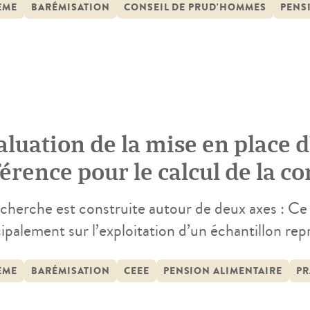
ce dans le cadre d’un appel à projet financée par 
ÈME
BARÉMISATION
CONSEIL DE PRUD'HOMMES
PENS
ieuse de […]
luation de la mise en place d
érence pour le calcul de la co
ntretien et à l’éducation des 
echerche est construite autour de deux axes : Ce 
ipalement sur l’exploitation d’un échantillon rep
-vis d’enfants de parents séparés, fournit des él
ettant d’encadrer les discussions autour de la mi
ÈME
BARÉMISATION
CEEE
PENSION ALIMENTAIRE
PR
atière de pension alimentaire. De […]