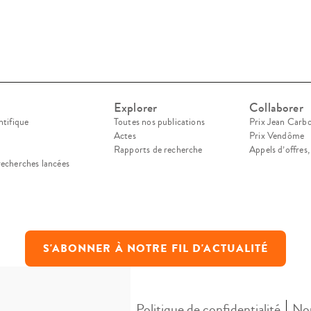
Explorer
Collaborer
ntifique
Toutes nos publications
Prix Jean Carb
Actes
Prix Vendôme
Rapports de recherche
Appels d’offres
recherches lancées
S'ABONNER À NOTRE FIL D'ACTUALITÉ
Mentions légales
Politique de confidentialité
Nou