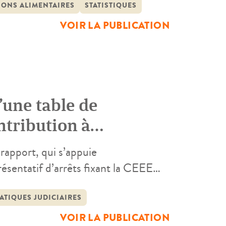
la Mission Droit et Justice.
IONS ALIMENTAIRES
STATISTIQUES
VOIR LA PUBLICATION
’une table de
ntribution à
enfants
rapport, qui s’appuie
résentatif d’arrêts fixant la CEEE
éments d’information et de réflexion
se en place d’une table de référence
ATIQUES JUDICIAIRES
VOIR LA PUBLICATION