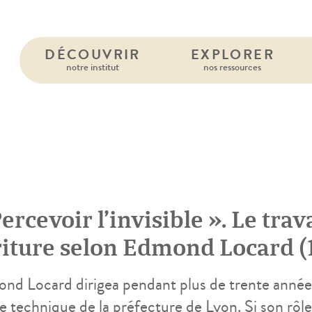
DÉCOUVRIR
EXPLORER
notre institut
nos ressources
9
ercevoir l’invisible ». Le trav
riture selon Edmond Locard (
nd Locard dirigea pendant plus de trente années 
e technique de la préfecture de Lyon. Si son rôle