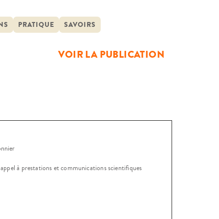
avail est paradoxalement mal connu.
faires, véritable personnage dont […]
NS
PRATIQUE
SAVOIRS
VOIR LA PUBLICATION
onnier
, appel à prestations et communications scientifiques