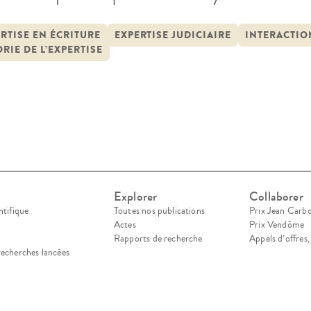
loppement d’une expertise au XXe siècle, son tr
r prolifique, expert dans plusieurs milliers d’af
RTISE EN ÉCRITURE
EXPERTISE JUDICIAIRE
INTERACTIO
RIE DE L’EXPERTISE
Explorer
Collaborer
ntifique
Toutes nos publications
Prix Jean Carb
Actes
Prix Vendôme
Rapports de recherche
Appels d’offres
recherches lancées