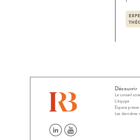
déve
Auteu
EXPE
THÉO
Découvrir
Le conseil scie
L’équipe
Espace presse
Les dernières 