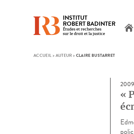
INSTITUT
ROBERT BADINTER
Études et recherches
sur le droit et la justice
CLAIRE BUSTARRET
Skip
ACCUEIL
>
AUTEUR
>
to
content
200
« P
éc
Edmo
polic