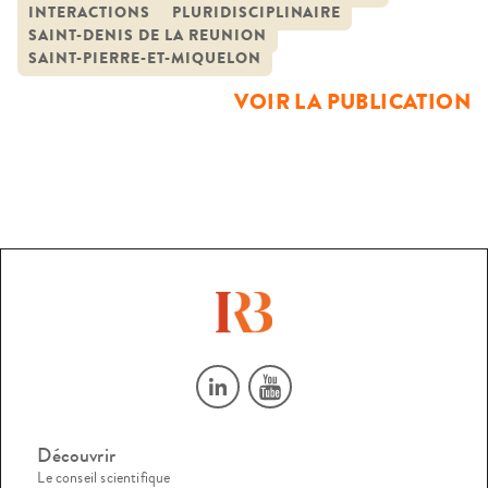
INTERACTIONS
PLURIDISCIPLINAIRE
également en ces termes que les analyses inspirées par une
SAINT-DENIS DE LA REUNION
sociologie critique du droit présentent la Justice. Pour
SAINT-PIERRE-ET-MIQUELON
autant, force est de reconnaître […]
VOIR LA PUBLICATION
Découvrir
Le conseil scientifique