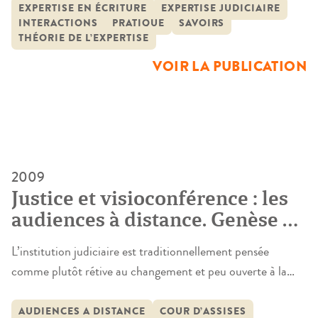
dans le développement d’une expertise au XXe siècle, son
EXPERTISE EN ÉCRITURE
EXPERTISE JUDICIAIRE
INTERACTIONS
PRATIQUE
SAVOIRS
travail est paradoxalement mal connu. Auteur prolifique,
THÉORIE DE L’EXPERTISE
expert dans plusieurs milliers d’affaires, véritable
VOIR LA PUBLICATION
personnage dont […]
2009
Justice et visioconférence : les
audiences à distance. Genèse et
institutionnalisation d’une
L’institution judiciaire est traditionnellement pensée
innovation
comme plutôt rétive au changement et peu ouverte à la
modernité. C’est ainsi que bon nombre de praticiens se
représentent le milieu auquel ils appartiennent et c’est
AUDIENCES A DISTANCE
COUR D’ASSISES