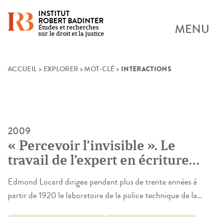
INSTITUT
ROBERT BADINTER
MENU
Études et recherches
sur le droit et la justice
INTERACTIONS
Skip
ACCUEIL
>
EXPLORER
>
MOT-CLÉ
>
to
content
2009
« Percevoir l’invisible ». Le
travail de l’expert en écriture
selon Edmond Locard (1877-
Edmond Locard dirigea pendant plus de trente années à
1966)
partir de 1920 le laboratoire de la police technique de la
préfecture de Lyon. Si son rôle est souvent mis en avant