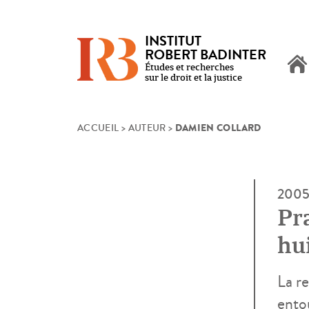
INSTITUT
ROBERT BADINTER
Études et recherches
sur le droit et la justice
DAMIEN COLLARD
Skip
ACCUEIL
>
AUTEUR
>
to
content
200
Pra
hui
La re
entou