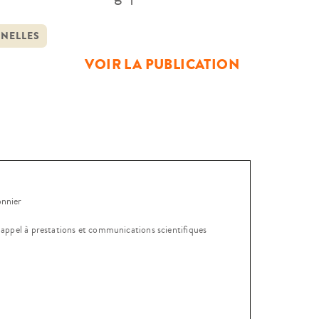
rètes. À partir de l’analyse et de
s de décrire les processus
NNELLES
VOIR LA PUBLICATION
onnier
, appel à prestations et communications scientifiques