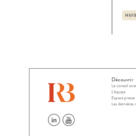
prati
l’ob
HUIS
d’app
Découvrir
Le conseil scie
L’équipe
Espace presse
Les dernières 