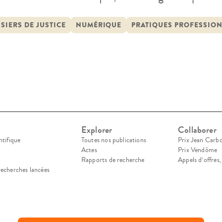
ques, et leurs conséquences sur les activités conc
servation de situations empiriques, nous proposon
SIERS DE JUSTICE
NUMÉRIQUE
PRATIQUES PROFESSIO
ropriation par les professionnels […]
Explorer
Collaborer
ntifique
Toutes nos publications
Prix Jean Carb
Actes
Prix Vendôme
Rapports de recherche
Appels d’offres
recherches lancées