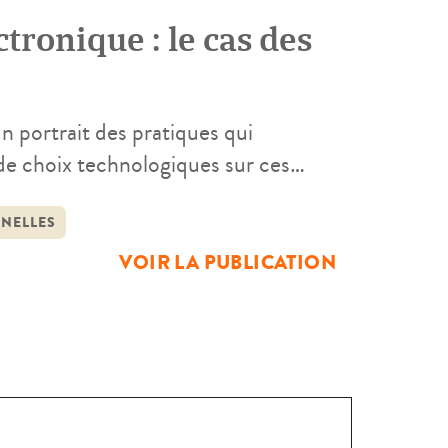
ctronique : le cas des
un portrait des pratiques qui
 de choix technologiques sur ces
rètes. À partir de l’analyse et de
s de décrire les processus
NNELLES
VOIR LA PUBLICATION