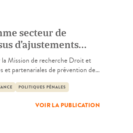
omme secteur de
ssus d’ajustements
ues
ar la Mission de recherche Droit et
ves et partenariales de prévention de
 15 dernières années définit ainsi la
défense sociale » (Cartuyvels […]
TANCE
POLITIQUES PÉNALES
VOIR LA PUBLICATION