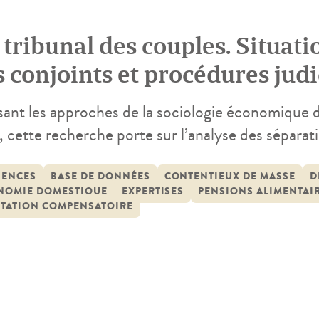
 tribunal des couples. Situati
s conjoints et procédures judi
njugale
ant les approches de la sociologie économique de 
, cette recherche porte sur l’analyse des séparat
njeux professionnels de ces séparations, mais aus
ction de la décision judiciaire en la matière. L’
IENCES
BASE DE DONNÉES
CONTENTIEUX DE MASSE
D
NOMIE DOMESTIQUE
EXPERTISES
PENSIONS ALIMENTAI
STATION COMPENSATOIRE