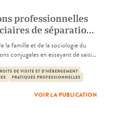
ons professionnelles
ciaires de séparation
la famille et de la sociologie du
ions conjugales en essayant de saisir
si les conditions et les modalités de
enquête se fonde d’abord sur […]
ROITS DE VISITE ET D’HÉBERGEMENT
RES
PRATIQUES PROFESSIONNELLES
VOIR LA PUBLICATION