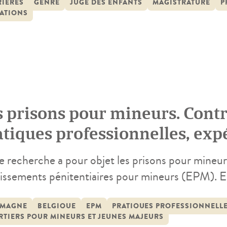
ttérature est présenté en introduction du rapport
RIÈRES
GENRE
JUGE DES ENFANTS
MAGISTRATURE
P
IATIONS
s prisons pour mineurs. Contr
atiques professionnelles, exp
e recherche a pour objet les prisons pour mineurs
lissements pénitentiaires pour mineurs (EPM). Ell
iences de réclusion (avec leurs déboires et leurs
ssionnelles (avec leurs routines et leurs heurts)
EMAGNE
BELGIQUE
EPM
PRATIQUES PROFESSIONNELL
TIERS POUR MINEURS ET JEUNES MAJEURS
 moments forts et leurs périodes creuses). Inspi