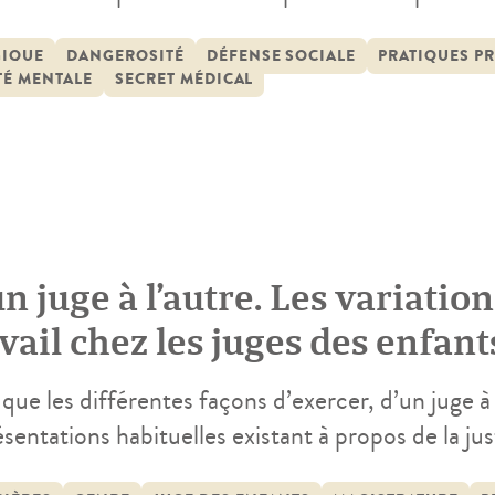
s européens », auquel elle a répondu en travailla
uble niveau macro et microsocial. Il vise […]
GIQUE
DANGEROSITÉ
DÉFENSE SOCIALE
PRATIQUES P
TÉ MENTALE
SECRET MÉDICAL
n juge à l’autre. Les variatio
vail chez les juges des enfant
que les différentes façons d’exercer, d’un juge à 
sentations habituelles existant à propos de la jus
ces sociales qui étudient les variations de pratiqu