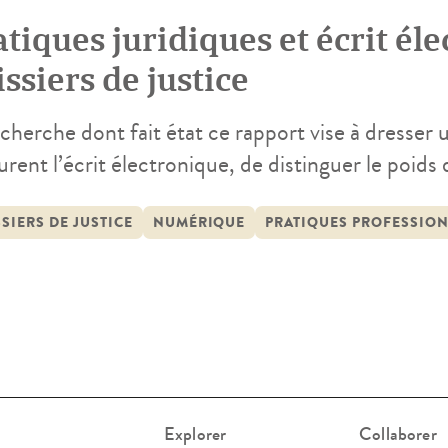
5
tiques juridiques et écrit éle
ssiers de justice
cherche dont fait état ce rapport vise à dresser 
rent l’écrit électronique, de distinguer le poids
ques, et leurs conséquences sur les activités conc
servation de situations empiriques, nous proposon
SIERS DE JUSTICE
NUMÉRIQUE
PRATIQUES PROFESSIO
ropriation par les professionnels […]
Explorer
Collaborer