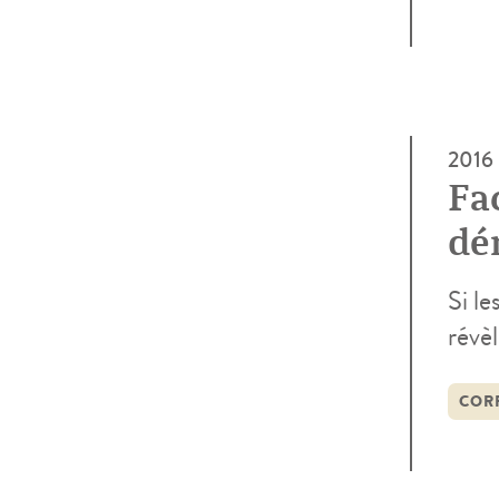
2016
Fac
dé
Si le
révèl
prof
et fi
COR
n’est