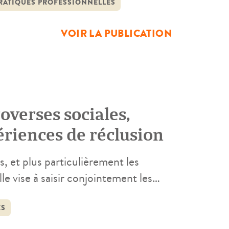
). Ce rapport se confronte à ce […]
RATIQUES PROFESSIONNELLES
VOIR LA PUBLICATION
overses sociales,
ériences de réclusion
, et plus particulièrement les
e vise à saisir conjointement les
 adaptations), les pratiques
, et les controverses publiques (avec
ES
rée […]