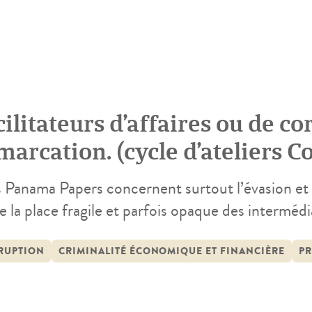
ilitateurs d’affaires ou de cor
marcation. (cycle d’ateliers 
s Panama Papers concernent surtout l’évasion et l
e la place fragile et parfois opaque des intermédi
essions du droit et de la finance – dans l’archit
nancière. Facilitateurs d’affaires ou de corruptio
RUPTION
CRIMINALITÉ ÉCONOMIQUE ET FINANCIÈRE
PR
 pas toujours […]