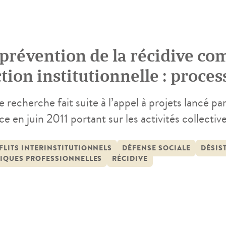
 prévention de la récidive c
ction institutionnelle : proce
tre acteurs, normes et pratiq
 recherche fait suite à l’appel à projets lancé p
ce en juin 2011 portant sur les activités collecti
cidive. L’orientation des politiques pénales de ces
ntion de la récidive, dans une perspective de « 
LITS INTERINSTITUTIONNELS
DÉFENSE SOCIALE
DÉSIS
TIQUES PROFESSIONNELLES
RÉCIDIVE