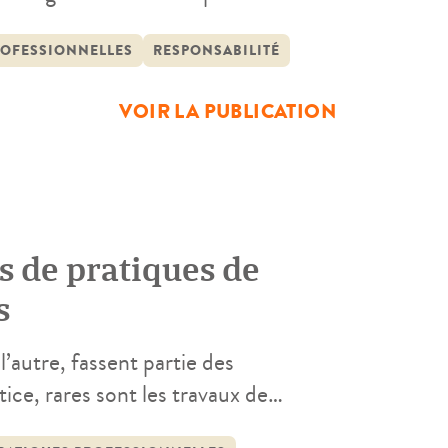
nt la comparaison France / Belgique à
ROFESSIONNELLES
RESPONSABILITÉ
VOIR LA PUBLICATION
ns de pratiques de
s
l’autre, fassent partie des
tice, rares sont les travaux de
es de travail entre juges (un bilan de