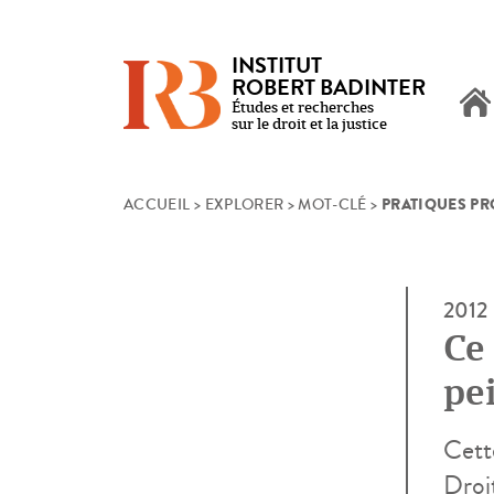
INSTITUT
ROBERT BADINTER
Études et recherches
sur le droit et la justice
PRATIQUES P
Skip
ACCUEIL
>
EXPLORER
>
MOT-CLÉ
>
to
content
2012
Ce 
pe
Cette
Droit