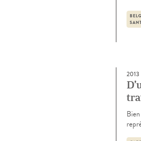
État
un do
BEL
SAN
2013
D’u
tra
Bien 
repré
scien