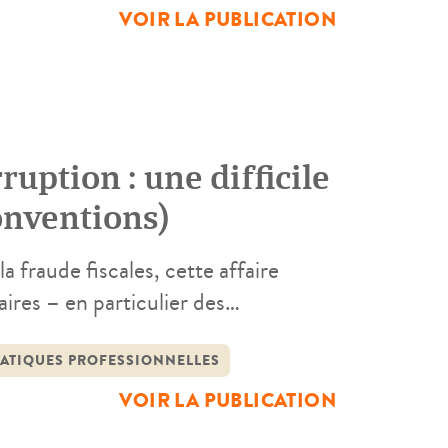
VOIR LA PUBLICATION
ruption : une difficile
Conventions)
a fraude fiscales, cette affaire
aires – en particulier des
ecture de la délinquance économique
n (au sens large), la démarcation
ATIQUES PROFESSIONNELLES
VOIR LA PUBLICATION