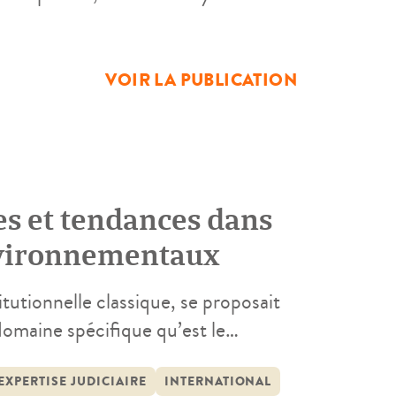
er à renforcer l’effectivité du droit
nt pour finalité la protection de
VOIR LA PUBLICATION
es et tendances dans
environnementaux
tutionnelle classique, se proposait
 domaine spécifique qu’est le
la cohérence des recherches
national, communautaire et national,
EXPERTISE JUDICIAIRE
INTERNATIONAL