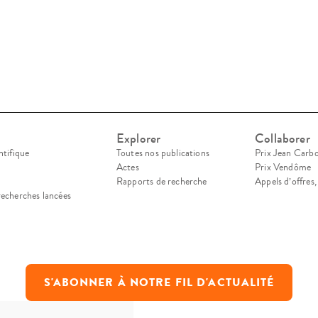
grille d’analyse commune, a été déterminée dès l
Explorer
Collaborer
ntifique
Toutes nos publications
Prix Jean Carb
Actes
Prix Vendôme
Rapports de recherche
Appels d’offres
recherches lancées
S'ABONNER À NOTRE FIL D'ACTUALITÉ