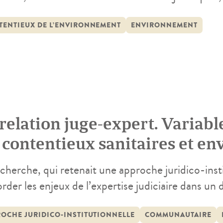
ion à résoudre les litiges, est à même de contribu
environnement, c’est-à-dire in fine des règles aya
TENTIEUX DE L’ENVIRONNEMENT
ENVIRONNEMENT
vironnement. Parce que […]
 relation juge-expert. Variabl
s contentieux sanitaires et 
cherche, qui retenait une approche juridico-insti
rder les enjeux de l’expertise judiciaire dans un
ine sanitaire et environnemental. Pour assurer 
viduelles menées dans les ordres juridiques inter
ROCHE JURIDICO-INSTITUTIONNELLE
COMMUNAUTAIRE