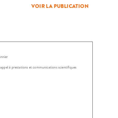
e début des travaux. Quelles […]
VOIR LA PUBLICATION
onnier
, appel à prestations et communications scientifiques