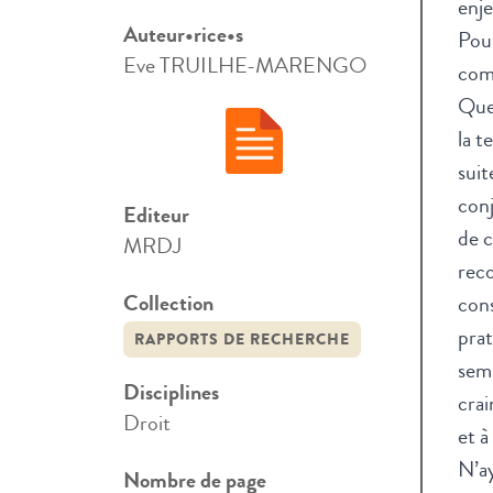
enje
Auteur•rice•s
Pour
Eve TRUILHE-MARENGO
comm
Quel
la t
suit
conj
Editeur
de c
MRDJ
reco
Collection
cons
prat
RAPPORTS DE RECHERCHE
semb
Disciplines
crai
Droit
et à
N’ay
Nombre de page