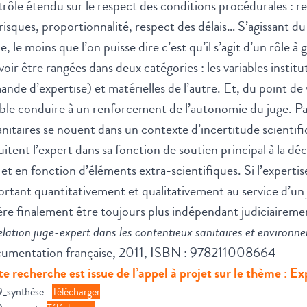
rôle étendu sur le respect des conditions procédurales : r
risques, proportionnalité, respect des délais… S’agissant du 
le, le moins que l’on puisse dire c’est qu’il s’agit d’un rôle 
oir être rangées dans deux catégories : les variables institu
nde d’expertise) et matérielles de l’autre. Et, du point de 
ble conduire à un renforcement de l’autonomie du juge. P
anitaires se nouent dans un contexte d’incertitude scientifi
uitent l’expert dans sa fonction de soutien principal à la déc
 et en fonction d’éléments extra-scientifiques. Si l’experti
rtant quantitativement et qualitativement au service d’un
ère finalement être toujours plus indépendant judiciaireme
elation juge-expert dans les contentieux sanitaires et environ
umentation française, 2011, ISBN : 978211008664
e recherche est issue de l’appel à projet sur le thème : Ex
9_synthèse
Télécharger