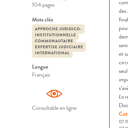
cont
104 pages
des 
Mots clés
fina
pouv
APPROCHE JURIDICO-
INSTITUTIONNELLE
dema
COMMUNAUTAIRE
sem
EXPERTISE JUDICIAIRE
et s
INTERNATIONAL
circ
Langue
seul
Français
impo
s’av
La r
Doc
Consultable en ligne
Cett
07.1