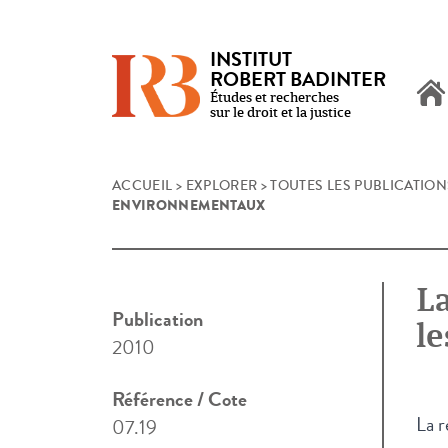
INSTITUT
ROBERT BADINTER
Études et recherches
sur le droit et la justice
Skip
ACCUEIL
>
EXPLORER
>
TOUTES LES PUBLICATION
ENVIRONNEMENTAUX
to
content
La
Publication
l
2010
Référence / Cote
La r
07.19