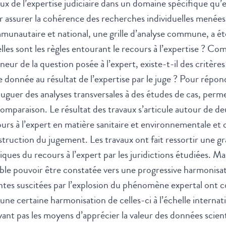
ux de l’expertise judiciaire dans un domaine spécifique qu’
 assurer la cohérence des recherches individuelles menées d
unautaire et national, une grille d’analyse commune, a ét
les sont les règles entourant le recours à l’expertise ? Co
eneur de la question posée à l’expert, existe-t-il des critères
e donnée au résultat de l’expertise par le juge ? Pour répo
uguer des analyses transversales à des études de cas, perme
omparaison. Le résultat des travaux s’articule autour de de
urs à l’expert en matière sanitaire et environnementale et ce
truction du jugement. Les travaux ont fait ressortir une gra
iques du recours à l’expert par les juridictions étudiées. 
le pouvoir être constatée vers une progressive harmonisati
ntes suscitées par l’explosion du phénomène expertal ont
 une certaine harmonisation de celles-ci à l’échelle intern
ant pas les moyens d’apprécier la valeur des données scient