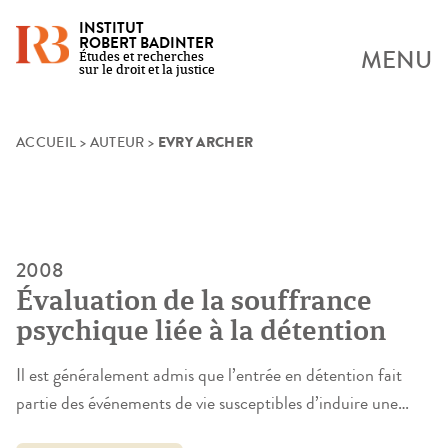
INSTITUT
ROBERT BADINTER
MENU
Études et recherches
sur le droit et la justice
EVRY ARCHER
Skip
ACCUEIL
>
AUTEUR
>
to
content
2008
Évaluation de la souffrance
psychique liée à la détention
Il est généralement admis que l’entrée en détention fait
partie des événements de vie susceptibles d’induire une
souffrance psychique. Cependant, les conditions de