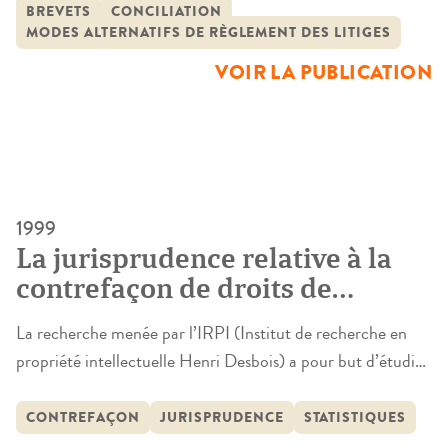
propriété des inventions, des modalités selon lesquelles
BREVETS
CONCILIATION
MODES ALTERNATIFS DE RÈGLEMENT DES LITIGES
employeurs et salariés sont appelés à exercer leurs droits et
du règlement des contentieux. A cet égard, une
VOIR LA PUBLICATION
“commission […]
1999
La jurisprudence relative à la
contrefaçon de droits de
propriété intellectuelle
La recherche menée par l’IRPI (Institut de recherche en
propriété intellectuelle Henri Desbois) a pour but d’étudier
la jurisprudence relative à la contrefaçon des droits de
propriété intellectuelle afin de fournir une analyse
CONTREFAÇON
JURISPRUDENCE
STATISTIQUES
statistique de l’activité judiciaire dans ce domaine,