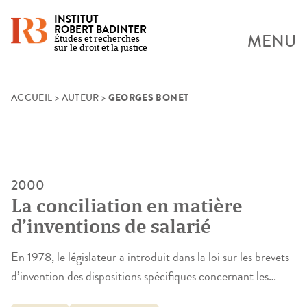
INSTITUT
ROBERT BADINTER
MENU
Études et recherches
sur le droit et la justice
GEORGES BONET
Skip
ACCUEIL
>
AUTEUR
>
to
content
2000
La conciliation en matière
d’inventions de salarié
En 1978, le législateur a introduit dans la loi sur les brevets
d’invention des dispositions spécifiques concernant les
inventions de salariés qui traitent tout à la fois de la