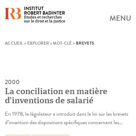
INSTITUT
ROBERT BADINTER
MENU
Études et recherches
sur le droit et la justice
BREVETS
Skip
ACCUEIL
>
EXPLORER
>
MOT-CLÉ
>
to
content
2000
La conciliation en matière
d’inventions de salarié
En 1978, le législateur a introduit dans la loi sur les brevets
d’invention des dispositions spécifiques concernant les
inventions de salariés qui traitent tout à la fois de la