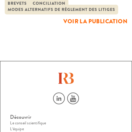
propriété des inventions, des modalités selon lesquelles
BREVETS
CONCILIATION
MODES ALTERNATIFS DE RÈGLEMENT DES LITIGES
employeurs et salariés sont appelés à exercer leurs droits et
du règlement des contentieux. A cet égard, une
VOIR LA PUBLICATION
“commission […]
Découvrir
Le conseil scientifique
L’équipe