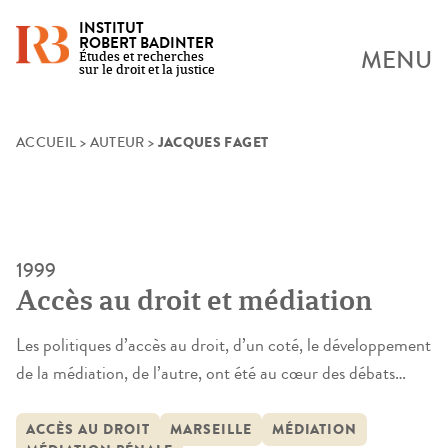
INSTITUT
ROBERT BADINTER
MENU
Études et recherches
sur le droit et la justice
JACQUES FAGET
Skip
ACCUEIL
>
AUTEUR
>
to
content
1999
Accès au droit et médiation
Les politiques d’accès au droit, d’un coté, le développement
de la médiation, de l’autre, ont été au cœur des débats
juridico-judiciaires, tout au long de la dernière décennie.
Mais ces deux dynamiques se sont dessinées parallèlement,
ACCÈS AU DROIT
MARSEILLE
MÉDIATION