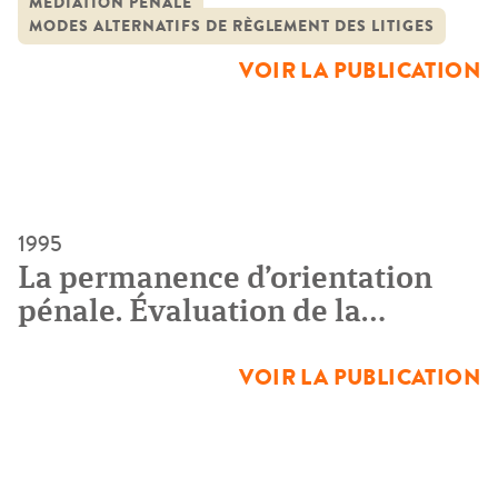
MÉDIATION PÉNALE
portées par des forces sociales et des groupes d’intérêts
MODES ALTERNATIFS DE RÈGLEMENT DES LITIGES
distincts. La dynamique de développement de l’accès au
VOIR LA PUBLICATION
droit a […]
1995
La permanence d’orientation
pénale. Évaluation de la
pratique toulousaine
VOIR LA PUBLICATION