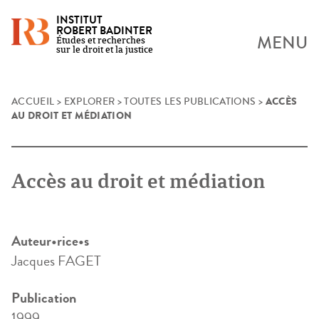
INSTITUT
ROBERT BADINTER
MENU
Études et recherches
sur le droit et la justice
ACCÈS
Skip
ACCUEIL
>
EXPLORER
>
TOUTES LES PUBLICATIONS
>
AU DROIT ET MÉDIATION
to
content
Accès au droit et médiation
Auteur•rice•s
Jacques FAGET
Publication
1999