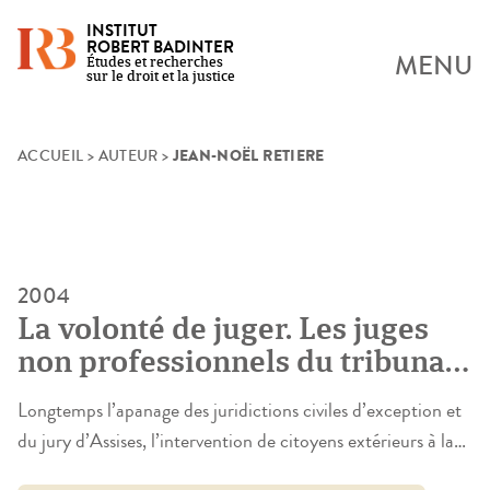
INSTITUT
ROBERT BADINTER
MENU
Études et recherches
sur le droit et la justice
JEAN-NOËL RETIERE
Skip
ACCUEIL
>
AUTEUR
>
to
content
2004
La volonté de juger. Les juges
non professionnels du tribunal
des baux ruraux, du tribunal
Longtemps l’apanage des juridictions civiles d’exception et
pour enfants et de la
du jury d’Assises, l’intervention de citoyens extérieurs à la
commission d’indemnisation
magistrature pour régler des litiges entre particuliers ou