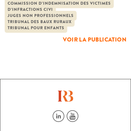
des victimes d’infractions
faire appliquer la loi, est inscrite aujourd’hui dans de
COMMISSION D’INDEMNISATION DES VICTIMES
D’INFRACTIONS CIVI
nombreux autres dispositifs de création plus ou moins
JUGES NON PROFESSIONNELS
récente. Les médiations sociale et pénale, la conciliation, les
TRIBUNAL DES BAUX RURAUX
commissions d’indemnisation des victimes (CIVI), […]
TRIBUNAL POUR ENFANTS
VOIR LA PUBLICATION