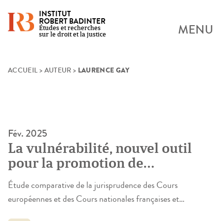
INSTITUT
ROBERT BADINTER
MENU
Études et recherches
sur le droit et la justice
LAURENCE GAY
Skip
ACCUEIL
>
AUTEUR
>
to
content
Fév. 2025
La vulnérabilité, nouvel outil
pour la promotion de
l’effectivité des droits
Étude comparative de la jurisprudence des Cours
fondamentaux ?
européennes et des Cours nationales françaises et
italiennes La vulnérabilité apparaît comme une notion en