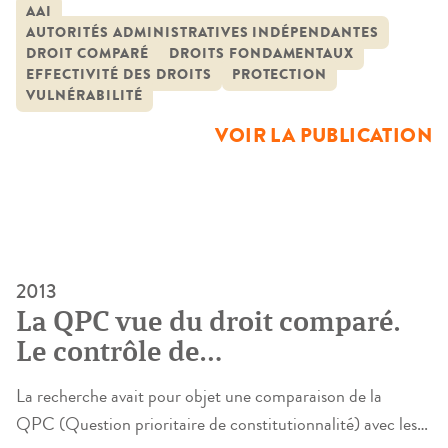
vogue, dont l’usage s’est imposé dans presque toutes les
AAI
AUTORITÉS ADMINISTRATIVES INDÉPENDANTES
sciences humaines et sociales. Dans le champ juridique, le
DROIT COMPARÉ
DROITS FONDAMENTAUX
terme est employé aussi bien par le législateur que par les
EFFECTIVITÉ DES DROITS
PROTECTION
juges : l’identification d’une […]
VULNÉRABILITÉ
VOIR LA PUBLICATION
2013
La QPC vue du droit comparé.
Le contrôle de
constitutionnalité sur renvoi du
La recherche avait pour objet une comparaison de la
juge ordinaire en France,
QPC (Question prioritaire de constitutionnalité) avec les
Espagne et Italie