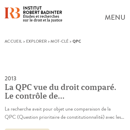
INSTITUT
ROBERT BADINTER
MENU
Études et recherches
sur le droit et la justice
QPC
Skip
ACCUEIL
>
EXPLORER
>
MOT-CLÉ
>
to
content
2013
La QPC vue du droit comparé.
Le contrôle de
constitutionnalité sur renvoi du
La recherche avait pour objet une comparaison de la
juge ordinaire en France,
QPC (Question prioritaire de constitutionnalité) avec les
Espagne et Italie
procédures similaires existant en Italie – procès incident de