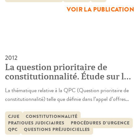
contrôle de constitutionnalité implicite des lois.
VOIR LA PUBLICATION
L’hypothèse était la suivante : considérer comme sérieuse
une question qui met en […]
2012
La question prioritaire de
constitutionnalité. Étude sur le
réagencement du procès et de
La thématique relative à la QPC (Question prioritaire de
l’architecture juridictionnelle
constitutionnalité) telle que définie dans l’appel d’offres
française
lancé par la Mission de Recherche Droit et justice se
rapporte à l’impact de cette nouvelle procédure sur les
CJUE
CONSTITUTIONNALITÉ
PRATIQUES JUDICIAIRES
PROCÉDURES D'URGENCE
rapports entre les juridictions judiciaires et administratives
QPC
QUESTIONS PRÉJUDICIELLES
et le Conseil constitutionnel ainsi qu’à la transformation