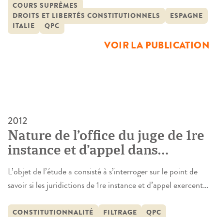
constitutionnalité – et en Espagne – question
COURS SUPRÊMES
DROITS ET LIBERTÉS CONSTITUTIONNELS
ESPAGNE
d’inconstitutionnalité -. Il s’agissait de tirer parti des
ITALIE
QPC
réflexions développées dans ces deux pays pour disposer
VOIR LA PUBLICATION
d’outils analytiques pertinents de la QPC, identifier
d’éventuels […]
2012
Nature de l’office du juge de 1re
instance et d’appel dans
l’appréciation du caractère
L’objet de l’étude a consisté à s’interroger sur le point de
sérieux d’une QPC: filtrage ou
savoir si les juridictions de 1re instance et d’appel exercent
contrôle de constitutionnalité ?
ou non, à l’occasion de l’examen du caractère sérieux d’une
question prioritaire de constitutionnalité (QPC), un
CONSTITUTIONNALITÉ
FILTRAGE
QPC