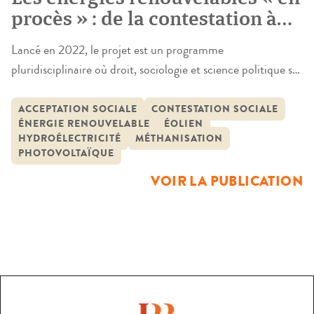
procès » : de la contestation à
l’acceptation ?
Lancé en 2022, le projet est un programme
pluridisciplinaire où droit, sociologie et science politique se
croisent pour analyser un même objet : la contestation de
nouvelles installations d’énergie renouvelable. Ce
ACCEPTATION SOCIALE
CONTESTATION SOCIALE
ÉNERGIE RENOUVELABLE
ÉOLIEN
programme de recherche propose à la fois une approche
HYDROÉLECTRICITÉ
MÉTHANISATION
théorique, centrée sur la compréhension du rejet de ces
PHOTOVOLTAÏQUE
infrastructures et une perspective empirique, à […]
VOIR LA PUBLICATION