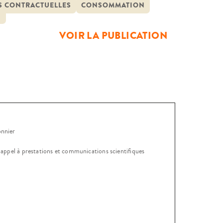
elles-ci ne se trouvent pas en
S CONTRACTUELLES
CONSOMMATION
N
VOIR LA PUBLICATION
onnier
, appel à prestations et communications scientifiques