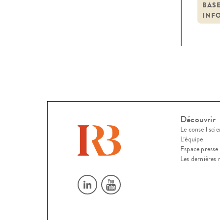
leurs
BAS
INF
conf
Découvrir
Le conseil scie
L’équipe
Espace presse
Les dernières 