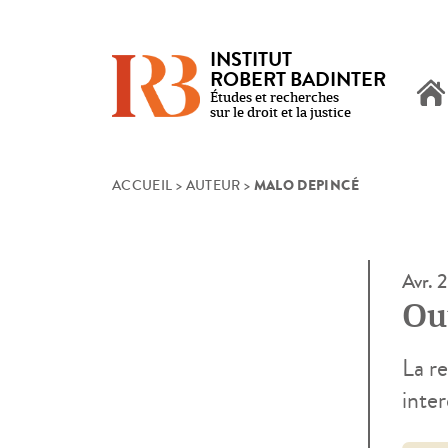
INSTITUT
ROBERT BADINTER
Études et recherches
sur le droit et la justice
MALO DEPINCÉ
Skip
ACCUEIL
>
AUTEUR
>
to
content
Avr. 
Out
La re
inter
fois 