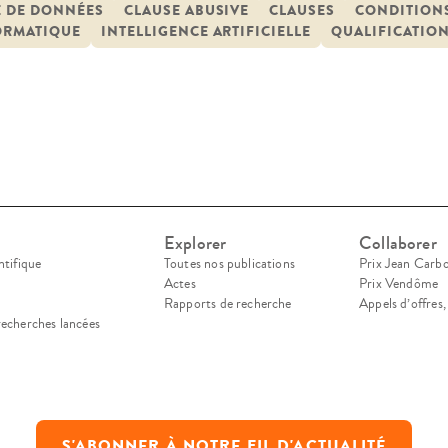
 stipulations en vue d’initier une alerte lorsque c
E DE DONNÉES
CLAUSE ABUSIVE
CLAUSES
CONDITION
ORMATIQUE
INTELLIGENCE ARTIFICIELLE
QUALIFICATIO
ormité avec […]
Explorer
Collaborer
ntifique
Toutes nos publications
Prix Jean Carb
Actes
Prix Vendôme
Rapports de recherche
Appels d’offres
recherches lancées
S'ABONNER À NOTRE FIL D'ACTUALITÉ