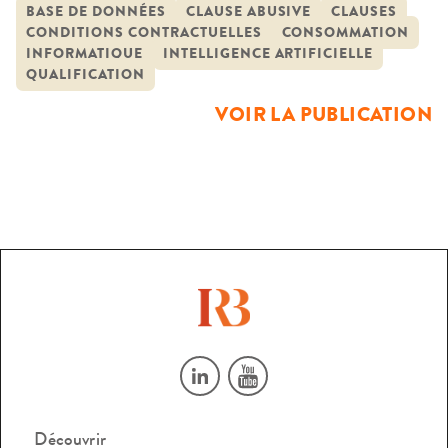
capable à la fois de relever des conditions contractuelles
BASE DE DONNÉES
CLAUSE ABUSIVE
CLAUSES
CONDITIONS CONTRACTUELLES
CONSOMMATION
générales sur les sites Web et d’analyser leurs stipulations en
INFORMATIQUE
INTELLIGENCE ARTIFICIELLE
vue d’initier une alerte lorsque celles-ci ne se trouvent pas
QUALIFICATION
en conformité avec […]
VOIR LA PUBLICATION
Découvrir