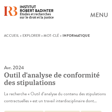
INSTITUT
ROBERT BADINTER
MENU
Études et recherches
sur le droit et la justice
INFORMATIQUE
Skip
ACCUEIL
>
EXPLORER
>
MOT-CLÉ
>
to
content
Avr. 2024
Outil d’analyse de conformité
des stipulations
La recherche « Outil d’analyse du contenu des stipulations
contractuelles » est un travail interdisciplinaire dont
l’ambition était de construire un système informatique