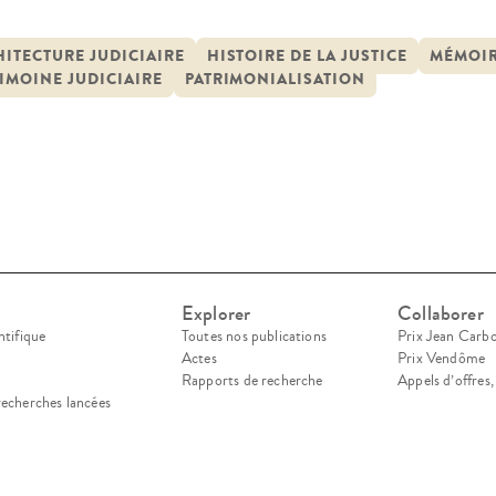
rique, le projet «HUGO. Patrimoine des lieux de 
re avec la mise au point d’un service numérique 
ITECTURE JUDICIAIRE
HISTOIRE DE LA JUSTICE
MÉMOIR
IMOINE JUDICIAIRE
PATRIMONIALISATION
Explorer
Collaborer
ntifique
Toutes nos publications
Prix Jean Carb
Actes
Prix Vendôme
Rapports de recherche
Appels d’offres
recherches lancées