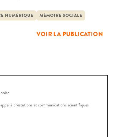
justice » entendait porter l’un et
[…]
E NUMÉRIQUE
MÉMOIRE SOCIALE
VOIR LA PUBLICATION
onnier
, appel à prestations et communications scientifiques