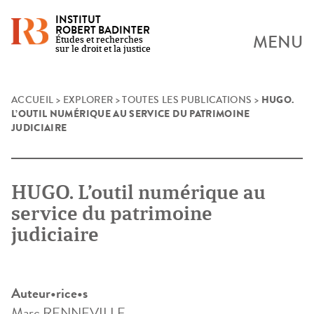
INSTITUT
ROBERT BADINTER
MENU
Études et recherches
sur le droit et la justice
HUGO.
Skip
ACCUEIL
>
EXPLORER
>
TOUTES LES PUBLICATIONS
>
L’OUTIL NUMÉRIQUE AU SERVICE DU PATRIMOINE
to
JUDICIAIRE
content
HUGO. L’outil numérique au
service du patrimoine
judiciaire
Auteur•rice•s
Marc RENNEVILLE