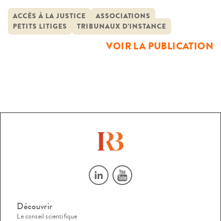
relèvent de la compétence de Tribunal d’Instance en
premier et en dernier ressort, c’est à dire les litiges mobiliers
ACCÈS À LA JUSTICE
ASSOCIATIONS
PETITS LITIGES
TRIBUNAUX D’INSTANCE
ou personnels ne dépassant pas 3 812 € (25 000 F). La
recherche concerne par ailleurs […]
VOIR LA PUBLICATION
Découvrir
Le conseil scientifique