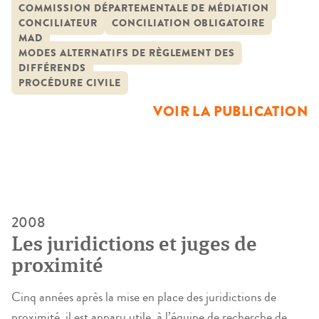
litigieuse est inférieure ou égale à 5 000 €. En Allemagne,
COMMISSION DÉPARTEMENTALE DE MÉDIATION
CONCILIATEUR
CONCILIATION OBLIGATOIRE
elle a été expérimentée depuis plus de 20 ans, mais avec un
MAD
champ d’application nettement plus […]
MODES ALTERNATIFS DE RÈGLEMENT DES
DIFFÉRENDS
PROCÉDURE CIVILE
VOIR LA PUBLICATION
2008
Les juridictions et juges de
proximité
Cinq années après la mise en place des juridictions de
proximité, il est apparu utile, à l’équipe de recherche de