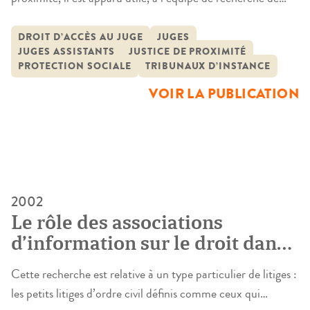
réaliser une étude de l’activité concrète d ces juridictions
afin de déterminer si elles constituent bien une réponse
DROIT D’ACCÈS AU JUGE
JUGES
JUGES ASSISTANTS
JUSTICE DE PROXIMITÉ
nouvelle de l’institution judiciaire pour tenter de résoudre
PROTECTION SOCIALE
TRIBUNAUX D’INSTANCE
le problème de l’accès au juge des « petits litiges » […]
VOIR LA PUBLICATION
2002
Le rôle des associations
d’information sur le droit dans
le règlement des petits litiges
Cette recherche est relative à un type particulier de litiges :
des particuliers
les petits litiges d’ordre civil définis comme ceux qui