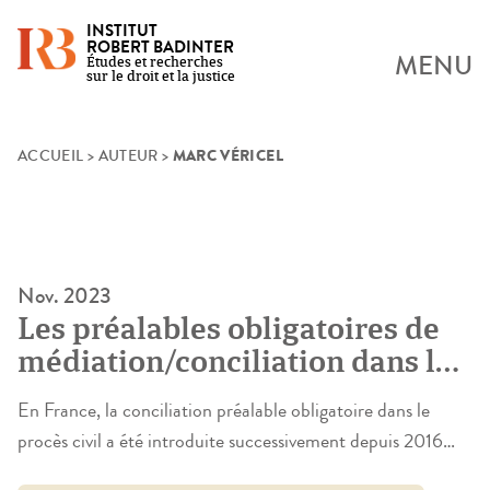
INSTITUT
ROBERT BADINTER
MENU
Études et recherches
sur le droit et la justice
MARC VÉRICEL
Skip
ACCUEIL
>
AUTEUR
>
to
content
Nov. 2023
Les préalables obligatoires de
médiation/conciliation dans le
procès civil en France et en
En France, la conciliation préalable obligatoire dans le
Allemagne
procès civil a été introduite successivement depuis 2016
pour tous les litiges de voisinage et les litiges dont la valeur