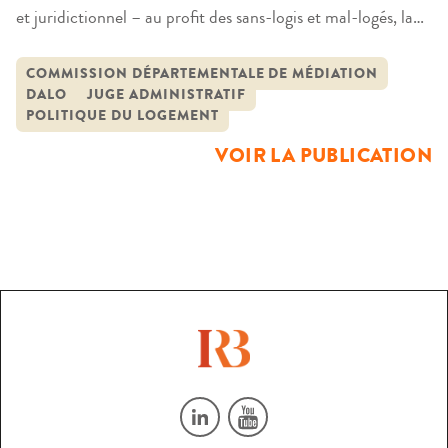
et juridictionnel – au profit des sans-logis et mal-logés, la
loi du 5 mars 2007 instituant un droit au logement
opposable (DALO) bouscule le cadre juridique et
COMMISSION DÉPARTEMENTALE DE MÉDIATION
DALO
JUGE ADMINISTRATIF
administratif des politiques du logement et, plus largement,
POLITIQUE DU LOGEMENT
des politiques publiques. Dans un contexte de crise grave
VOIR LA PUBLICATION
du logement, soumettre […]