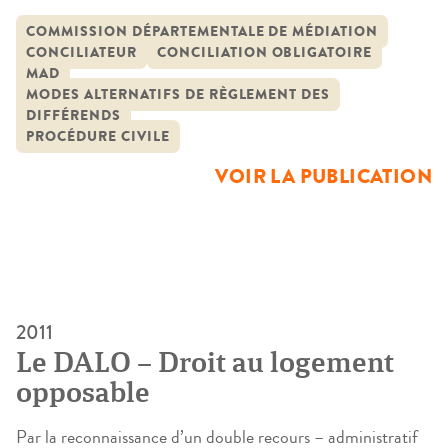
pour tous les litiges de voisinage et les litiges dont la valeur
litigieuse est inférieure ou égale à 5 000 €. En Allemagne,
COMMISSION DÉPARTEMENTALE DE MÉDIATION
CONCILIATEUR
CONCILIATION OBLIGATOIRE
elle a été expérimentée depuis plus de 20 ans, mais avec un
MAD
champ d’application nettement plus […]
MODES ALTERNATIFS DE RÈGLEMENT DES
DIFFÉRENDS
PROCÉDURE CIVILE
VOIR LA PUBLICATION
2011
Le DALO – Droit au logement
opposable
Par la reconnaissance d’un double recours – administratif