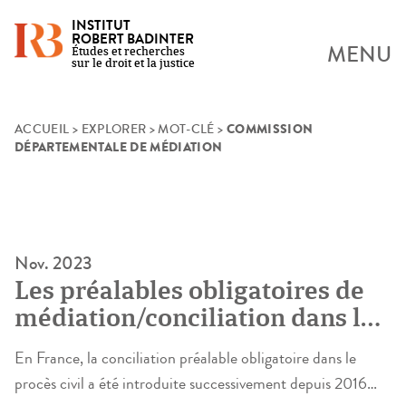
INSTITUT
ROBERT BADINTER
MENU
Études et recherches
sur le droit et la justice
COMMISSION
Skip
ACCUEIL
>
EXPLORER
>
MOT-CLÉ
>
DÉPARTEMENTALE DE MÉDIATION
to
content
Nov. 2023
Les préalables obligatoires de
médiation/conciliation dans le
procès civil en France et en
En France, la conciliation préalable obligatoire dans le
Allemagne
procès civil a été introduite successivement depuis 2016