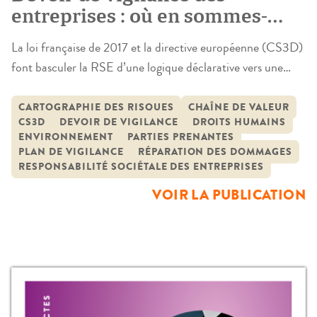
entreprises : où en sommes-
nous ?
La loi française de 2017 et la directive européenne (CS3D)
font basculer la RSE d’une logique déclarative vers une
obligation d’agir opposable sur toute la chaîne d’activités,
pour prévenir, atténuer et réparer les atteintes graves aux
CARTOGRAPHIE DES RISQUES
CHAÎNE DE VALEUR
CS3D
DEVOIR DE VIGILANCE
DROITS HUMAINS
droits humains (dignité, libertés, conditions de travail), à la
ENVIRONNEMENT
PARTIES PRENANTES
santé-sécurité et à l’environnement au sens large
PLAN DE VIGILANCE
RÉPARATION DES DOMMAGES
(écosystèmes, biodiversité et […]
RESPONSABILITÉ SOCIÉTALE DES ENTREPRISES
VOIR LA PUBLICATION