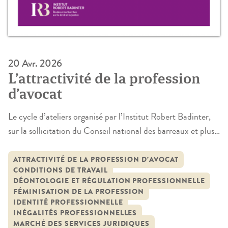
20 Avr. 2026
L’attractivité de la profession
d’avocat
Le cycle d’ateliers organisé par l’Institut Robert Badinter,
sur la sollicitation du Conseil national des barreaux et plus
particulièrement du Centre de recherche et d’étude des
avocats, analyse l’attractivité de la profession d’avocat dans
ATTRACTIVITÉ DE LA PROFESSION D’AVOCAT
CONDITIONS DE TRAVAIL
un contexte de profondes transformations. Malgré une
DÉONTOLOGIE ET RÉGULATION PROFESSIONNELLE
croissance démographique soutenue, une féminisation et
FÉMINISATION DE LA PROFESSION
un rajeunissement marqués, la profession connaît des
IDENTITÉ PROFESSIONNELLE
INÉGALITÉS PROFESSIONNELLES
départs […]
MARCHÉ DES SERVICES JURIDIQUES