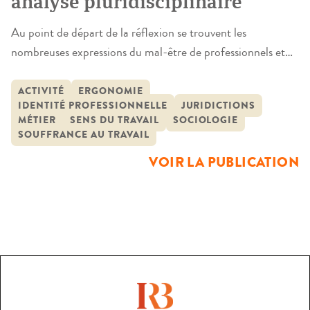
analyse pluridisciplinaire
Au point de départ de la réflexion se trouvent les
nombreuses expressions du mal-être de professionnels et
professionnelles de la justice, qu’ils soient magistrates,
magistrats, greffières, greffiers, avocates ou avocats. Au-
ACTIVITÉ
ERGONOMIE
IDENTITÉ PROFESSIONNELLE
JURIDICTIONS
delà des souffrances personnelles, sont mises en cause la
MÉTIER
SENS DU TRAVAIL
SOCIOLOGIE
faiblesse des moyens alloués, l’organisation même du travail
SOUFFRANCE AU TRAVAIL
et la distorsion entre la réalité de l’activité […]
VOIR LA PUBLICATION