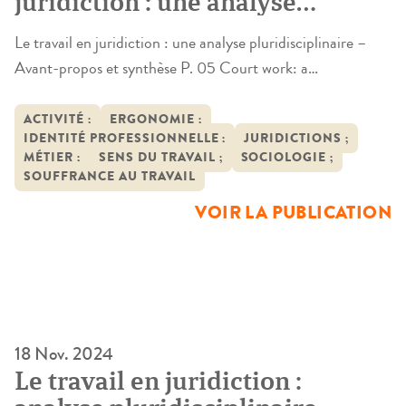
juridiction : une analyse
pluridisciplinaire – Traductions
Le travail en juridiction : une analyse pluridisciplinaire –
en anglais, espagnol, allemand
Avant-propos et synthèse P. 05 Court work: a
et portugais
multidisciplinary analysisForeword and summary P. 27 El
trabajo en jurisdicción: un análisis multidisciplinarPrefacio
ACTIVITÉ ;
ERGONOMIE ;
IDENTITÉ PROFESSIONNELLE ;
JURIDICTIONS ;
y resumen P. 49 Die arbeit in der Gerichtsbarkeit: eine
MÉTIER ;
SENS DU TRAVAIL ;
SOCIOLOGIE ;
multidisziplinäreVorwort y Zusammenfassung P. 73
SOUFFRANCE AU TRAVAIL
Trabalho no tribunal : uma análise multidisciplinarPrefácio
VOIR LA PUBLICATION
y resumo P. […]
18 Nov. 2024
Le travail en juridiction :