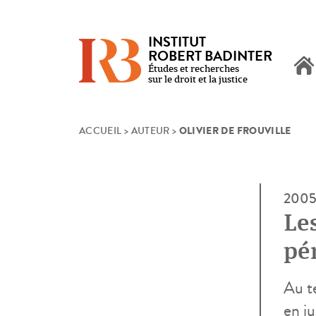
INSTITUT
ROBERT BADINTER
Études et recherches
sur le droit et la justice
OLIVIER DE FROUVILLE
Skip
ACCUEIL
>
AUTEUR
>
to
content
200
Le
pé
Au t
en ju