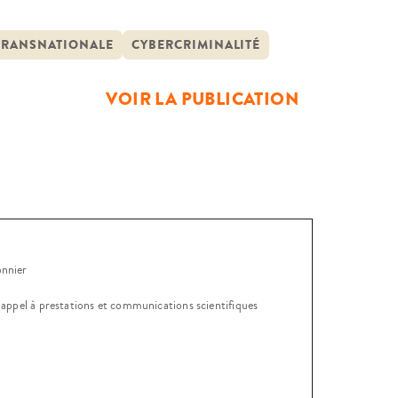
alisation et de l’apparition de
 nombreux et ont déjà conduit à
 TRANSNATIONALE
CYBERCRIMINALITÉ
VOIR LA PUBLICATION
onnier
, appel à prestations et communications scientifiques