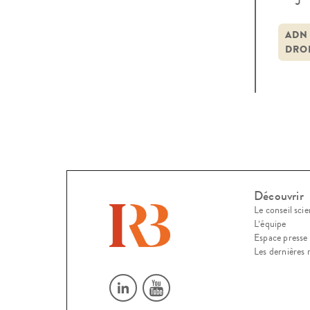
preuv
nouv
ADN
DRO
nomb
Découvrir
Le conseil scie
L’équipe
Espace presse
Les dernières 