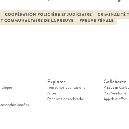
e pénale sous la double influence de l’internation
elles technologies. Les problèmes nouveaux sont
COOPÉRATION POLICIÈRE ET JUDICIAIRE
CRIMINALITÉ
IT COMMUNAUTAIRE DE LA PREUVE
PREUVE PÉNALE
re d’ajustements en […]
Explorer
Collaborer
ntifique
Toutes nos publications
Prix Jean Carb
Actes
Prix Vendôme
Rapports de recherche
Appels d’offres
recherches lancées