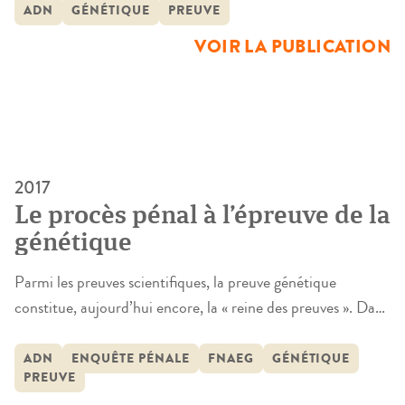
Moselle (2003-2013)
procédure pénale sur le territoire meurthe-et-mosellan de
ADN
GÉNÉTIQUE
PREUVE
2003 à 2013. Les analyses juridiques s’appuient sur 2439
VOIR LA PUBLICATION
décisions de Justice sélectionnées et sur près de 20
entretiens conduits auprès d’acteurs différents de […]
2017
Le procès pénal à l’épreuve de la
génétique
Parmi les preuves scientifiques, la preuve génétique
constitue, aujourd’hui encore, la « reine des preuves ». Dans
le langage courant, la preuve est un fait, un témoignage, un
raisonnement susceptible d’établir de manière irréfutable la
ADN
ENQUÊTE PÉNALE
FNAEG
GÉNÉTIQUE
PREUVE
vérité ou la réalité de quelque chose. Juridiquement, le mot