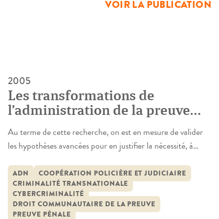
preuve recouvre à la fois une opération, « faire la preuve de
VOIR LA PUBLICATION
quelque […]
2005
Les transformations de
l’administration de la preuve
pénale : approches et
Au terme de cette recherche, on est en mesure de valider
perspectives
les hypothèses avancées pour en justifier la nécessité, à
savoir l’évolution des règles entourant l’administration de la
preuve pénale sous la double influence de
ADN
COOPÉRATION POLICIÈRE ET JUDICIAIRE
CRIMINALITÉ TRANSNATIONALE
l’internationalisation et de l’apparition de nouvelles
CYBERCRIMINALITÉ
technologies. Les problèmes nouveaux sont nombreux et
DROIT COMMUNAUTAIRE DE LA PREUVE
ont déjà conduit à nombre d’ajustements en […]
PREUVE PÉNALE