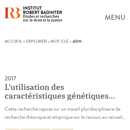
INSTITUT
ROBERT BADINTER
MENU
Études et recherches
sur le droit et la justice
ADN
Skip
ACCUEIL
>
EXPLORER
>
MOT-CLÉ
>
to
content
2017
L’utilisation des
caractéristiques génétiques
dans les procédures judiciaires:
Cette recherche repose sur un travail pluridisciplinaire de
étude de dix années de
recherche théorique et empirique sur le recours au recueil
pratiques en Meurthe-et-
et à l’exploitation de l’ADN humain à tous les stades de la