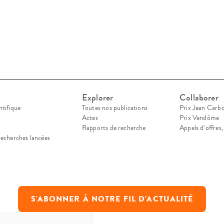
rope […]
Explorer
Collaborer
ntifique
Toutes nos publications
Prix Jean Carb
Actes
Prix Vendôme
Rapports de recherche
Appels d’offres
recherches lancées
S'ABONNER À NOTRE FIL D'ACTUALITÉ