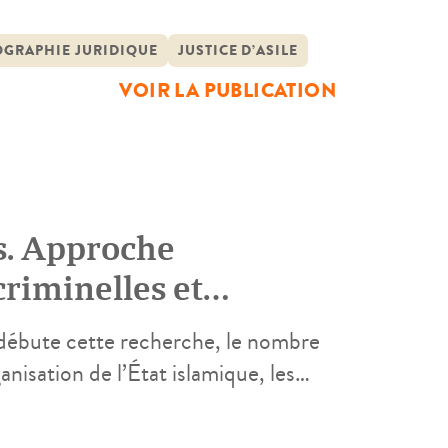
durablement appréhendé à travers le
eil, crise institutionnelle […]
GRAPHIE JURIDIQUE
JUSTICE D’ASILE
VOIR LA PUBLICATION
ès. Approche
riminelles et
 débute cette recherche, le nombre
nisation de l’État islamique, les
rejoindre la Syrie – ou les
se d’augmenter. La France est le pays