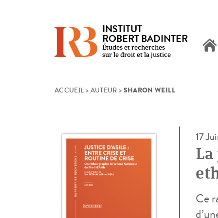
INSTITUT
ROBERT BADINTER
Études et recherches
sur le droit et la justice
SHARON WEILL
Skip
ACCUEIL
>
AUTEUR
>
to
content
17 Ju
La 
eth
Ce ra
d’un