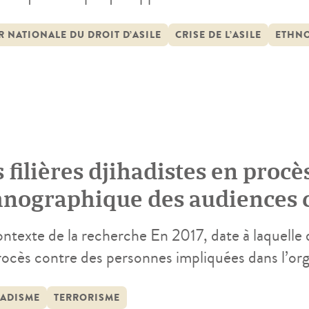
A). Il s’inscrit dans un contexte où l’asile est 
e de la « crise » – crise migratoire, crise de l’accu
 NATIONALE DU DROIT D’ASILE
CRISE DE L’ASILE
ETHNO
 filières djihadistes en proc
hnographique des audiences c
rrectionnelles (2017-2019)
ontexte de la recherche En 2017, date à laquelle
ocès contre des personnes impliquées dans l’orga
léitaires » – prévenus ayant tenté sans succès de 
enants » du terrain guerrier irako-syrien, ne ces
HADISME
TERRORISME