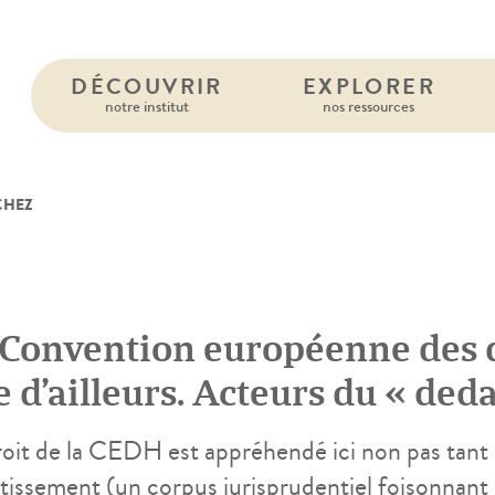
DÉCOUVRIR
EXPLORER
notre institut
nos ressources
CHEZ
 Convention européenne des 
 d’ailleurs. Acteurs du « ded
ns la promotion d’une norme 
roit de la CEDH est appréhendé ici non pas tant 
tissement (un corpus jurisprudentiel foisonnant