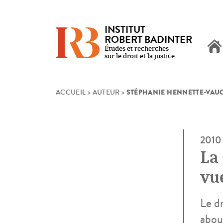
INSTITUT
ROBERT BADINTER
Études et recherches
sur le droit et la justice
STÉPHANIE HENNETTE-VAU
Skip
ACCUEIL
>
AUTEUR
>
to
content
2010
La
vue
da
Le d
abou