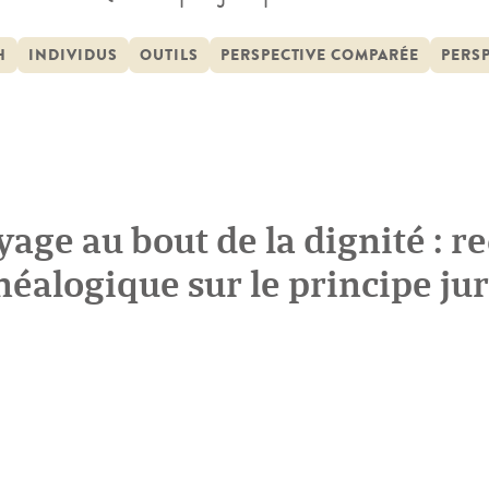
oint de vue de son histoire et de ses acteurs. Ce
andé par une prémisse théorique précise : le ref
H
INDIVIDUS
OUTILS
PERSPECTIVE COMPARÉE
PERS
yage au bout de la dignité : r
néalogique sur le principe ju
 personne humaine