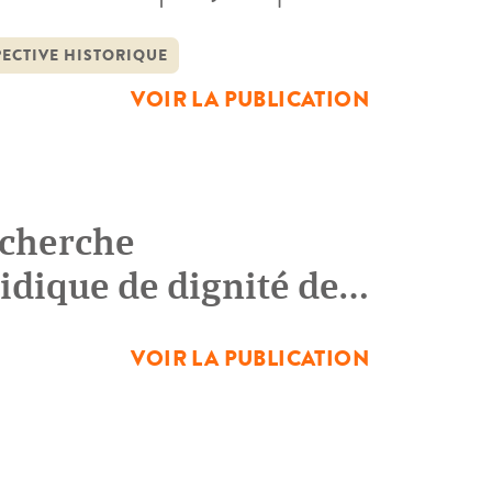
 déplacement du regard est
us de toute ontologisation du […]
PECTIVE HISTORIQUE
VOIR LA PUBLICATION
echerche
ridique de dignité de
VOIR LA PUBLICATION