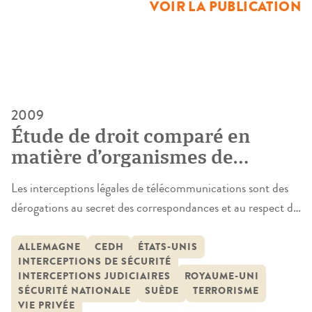
VOIR LA PUBLICATION
4 novembre 1950, ratifiée par 41 États européens et
appliquée par la France depuis […]
2009
Étude de droit comparé en
matière d’organismes de
contrôle des interceptions de
Les interceptions légales de télécommunications sont des
télécommunication
dérogations au secret des correspondances et au respect de
la vie privée. La Déclaration universelle des droits de
l’homme de 1948 (1) est une référence incontournable,
ALLEMAGNE
CEDH
ÉTATS-UNIS
INTERCEPTIONS DE SÉCURITÉ
même si elle n’est pas toujours appliquée. L’article 17 du
INTERCEPTIONS JUDICIAIRES
ROYAUME-UNI
pacte international relatif aux droits civils et politiques des
SÉCURITÉ NATIONALE
SUÈDE
TERRORISME
Nations unies du […]
VIE PRIVÉE