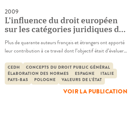
2009
L’influence du droit européen
sur les catégories juridiques du
droit public
Plus de quarante auteurs français et étrangers ont apporté
leur contribution à ce travail dont l’objectif était d’évaluer
l’influence du droit européen entendu comme incluant à la
fois le droit de l’Union Européenne et le droit de la
CEDH
CONCEPTS DU DROIT PUBLIC GÉNÉRAL
ÉLABORATION DES NORMES
ESPAGNE
ITALIE
convention européenne sur les catégories du droit public
PAYS-BAS
POLOGNE
VALEURS DE L’ÉTAT
national, qu’il s’agisse du droit constitutionnel, du droit
VOIR LA PUBLICATION
administratif […]