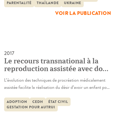
élaborée pour prévoir l’intégration juridique des enfants
PARENTALITÉ
THAÏLANDE
UKRAINE
Belgique, Israël)
conçus par GPA en dehors du sol national, […]
VOIR LA PUBLICATION
2017
Le recours transnational à la
reproduction assistée avec don.
Perspective franco-québécoise
L’évolution des techniques de procréation médicalement
et comparaison internationale
assistée facilite la réalisation du désir d’avoir un enfant pour
les couples qui ne peuvent pas procréer. Les différences
entre les dispositifs juridiques nationaux en matière de
ADOPTION
CEDH
ÉTAT CIVIL
GESTATION POUR AUTRUI
procréation assistée entraînent une