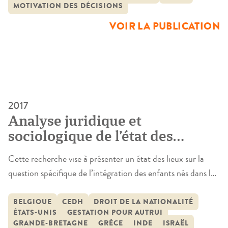
suprême […]
MOTIVATION DES DÉCISIONS
VOIR LA PUBLICATION
2017
Analyse juridique et
sociologique de l’état des
questions en France à la
Cette recherche vise à présenter un état des lieux sur la
lumière des pratiques
question spécifique de l’intégration des enfants nés dans le
étrangères en matière de
cadre d’une GPA à l’étranger dans les espaces juridiques
filiation des enfants conçus par
nationaux, en France, Grande-Bretagne, Belgique et
BELGIQUE
CEDH
DROIT DE LA NATIONALITÉ
gestation pour autrui à
ÉTATS-UNIS
GESTATION POUR AUTRUI
Israël.Dans les quatre pays, aucune loi spécifique n’a été
GRANDE-BRETAGNE
GRÈCE
INDE
ISRAËL
l’étranger (Grande-Bretagne,