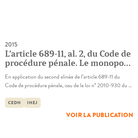
2015
L’article 689-11, al. 2, du Code de
procédure pénale. Le monopole
du ministère public à l’épreuve
En application du second alinéa de l’article 689-11 du
de la Convention européenne de
Code de procédure pénale, issu de la loi n° 2010-930 du 9
sauvegarde des droits de
août 2010 portant adaptation du droit pénal à l’institution
l’homme et des libertés
de la Cour pénale internationale, « la poursuite [des crimes
CEDH
IHEJ
fondamentales
relevant de la compétence de la Cour pénale
VOIR LA PUBLICATION
internationale] ne peut être exercée qu’à la requête […]