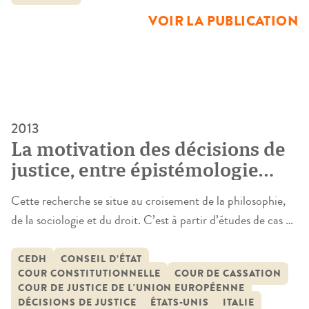
VOIR LA PUBLICATION
2013
La motivation des décisions de
justice, entre épistémologie
sociale et théorie du droit. Le
Cette recherche se situe au croisement de la philosophie,
cas des Cours souveraines et
de la sociologie et du droit. C’est à partir d’études de cas —
des Cours constitutionnelles
celui des cours souveraines et en particulier d’une
comparaison entre les trois juridictions françaises, le
CEDH
CONSEIL D’ÉTAT
COUR CONSTITUTIONNELLE
COUR DE CASSATION
Conseil d’État, la Cour de cassation, et le Conseil
COUR DE JUSTICE DE L'UNION EUROPÉENNE
constitutionnel, d’une part, et d’autre part, la Cour
DÉCISIONS DE JUSTICE
ÉTATS-UNIS
ITALIE