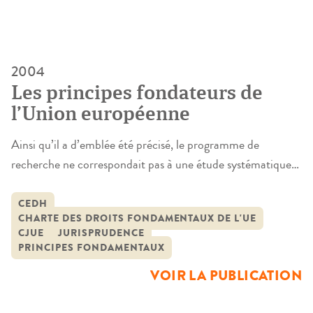
2004
Les principes fondateurs de
l’Union européenne
Ainsi qu’il a d’emblée été précisé, le programme de
recherche ne correspondait pas à une étude systématique
des principes généraux du droit communautaire ou des «
principes supérieurs » que peut connaître, plus largement,
CEDH
CHARTE DES DROITS FONDAMENTAUX DE L'UE
l’ordre juridique communautaire (principes structurels,
CJUE
JURISPRUDENCE
objectifs des traités, droits fondamentaux…) dont la Cour
PRINCIPES FONDAMENTAUX
de justice a pu dire qu’ils se trouvaient […]
VOIR LA PUBLICATION