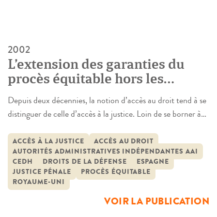
2002
L’extension des garanties du
procès équitable hors les
juridictions ordinaires : les
Depuis deux décennies, la notion d’accès au droit tend à se
contraintes européennes
distinguer de celle d’accès à la justice. Loin de se borner à
l’aide judiciaire, elle est tantôt assimilée à un mécanisme
d’information, susceptible d’éviter le recours au juge par
ACCÈS À LA JUSTICE
ACCÈS AU DROIT
AUTORITÉS ADMINISTRATIVES INDÉPENDANTES AAI
une connaissance accrue et donc une application
CEDH
DROITS DE LA DÉFENSE
ESPAGNE
spontanée du droit, tantôt considérée comme une
JUSTICE PÉNALE
PROCÈS ÉQUITABLE
extension […]
ROYAUME-UNI
VOIR LA PUBLICATION