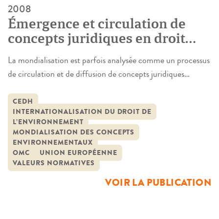
2008
Émergence et circulation de
concepts juridiques en droit
international de
La mondialisation est parfois analysée comme un processus
l’environnement : entre
de circulation et de diffusion de concepts juridiques
mondialisation et
uniformes dans les divers espaces normatifs. En effet, bien
fragmentation
que les rapports hiérarchiques entre les différents espaces
CEDH
INTERNATIONALISATION DU DROIT DE
relevant de l’ordre juridique international soient faibles,
L’ENVIRONNEMENT
voire inexistants, ces espaces s’influencent mutuellement
MONDIALISATION DES CONCEPTS
dans leur fonctionnement. Sont alors observables des
ENVIRONNEMENTAUX
OMC
UNION EUROPÉENNE
emprunts croisés […]
VALEURS NORMATIVES
VOIR LA PUBLICATION