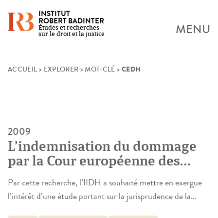
INSTITUT
ROBERT BADINTER
MENU
Études et recherches
sur le droit et la justice
CEDH
Skip
ACCUEIL
>
EXPLORER
>
MOT-CLÉ
>
to
content
2009
L’indemnisation du dommage
par la Cour européenne des
droits de l’homme et ses effets
Par cette recherche, l’IIDH a souhaité mettre en exergue
en droit français
l’intérêt d’une étude portant sur la jurisprudence de la
Cour Européenne des Droits de l’homme eu égard à la