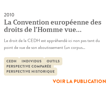
2010
La Convention européenne des
droits de l’Homme vue
d’ailleurs. Acteurs du
Le droit de la CEDH est appréhendé ici non pas tant du
« dedans » et du « dehors »
point de vue de son aboutissement (un corpus
dans la promotion d’une norme
jurisprudentiel foisonnant et souvent marquant) mais
de référence
plutôt du point de vue de son histoire et de ses acteurs. Ce
CEDH
INDIVIDUS
OUTILS
PERSPECTIVE COMPARÉE
déplacement du regard est commandé par une prémisse
PERSPECTIVE HISTORIQUE
théorique précise : le refus de toute ontologisation du […]
VOIR LA PUBLICATION