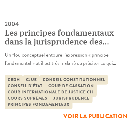
2004
Les principes fondamentaux
dans la jurisprudence des
juridictions suprêmes
Un flou conceptuel entoure l’expression « principe
fondamental » et il est très malaisé de préciser ce qui
distingue le principe fondamental d’autres instruments qui
semblent proches tels le principe général, le principe
CEDH
CJUE
CONSEIL CONSTITUTIONNEL
CONSEIL D’ÉTAT
COUR DE CASSATION
essentiel ou le principe. Si l’étymologie permet d’envisager
COUR INTERNATIONALE DE JUSTICE CIJ
une certaine complémentarité entre le substantif et
COURS SUPRÊMES
JURISPRUDENCE
l’adjectif en ce que le « principe […]
PRINCIPES FONDAMENTAUX
VOIR LA PUBLICATION