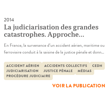
2014
La judiciarisation des grandes
catastrophes. Approche
comparée du recours à la
En France, la survenance d’un accident aérien, maritime ou
justice pour la gestion des
ferroviaire conduit à la saisine de la justice pénale et donne
grandes catastrophes (de type
lieu à un procès à forte résonance dans l’opinion publique
accidents aériens ou
et dans les médias. Ce processus de pénalisation des
ACCIDENT AÉRIEN
ACCIDENTS COLLECTIFS
CEDH
ferroviaires)
JUDICIARISATION
JUSTICE PÉNALE
MÉDIAS
grandes catastrophes n’est pas sans soulever des
PROCÉDURE JUDICIAIRE
interrogations voire des oppositions. Quelle doit être la
VOIR LA PUBLICATION
place […]