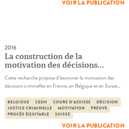
mobilité transfrontalière des personnes lorsqu’elles ne
VOIR LA PUBLICATION
peuvent accéder légalement dans leur pays aux techniques
qui leur permettraient de devenir parent.Ce programme de
[…]
2016
La construction de la
motivation des décisions
criminelles à l’audience: France,
Cette recherche propose d’examiner la motivation des
Belgique, Suisse
décisions criminelles en France, en Belgique et en Suisse
comme l’aboutissement d’une mise en ordre des éléments
de preuve recueillis tout au long de la procédure. À partir
BELGIQUE
CEDH
COURS D'ASSISES
DÉCISION
JUSTICE CRIMINELLE
MOTIVATION
PREUVE
des liens que tisse la motivation avec l’audience cette
PROCÈS ÉQUITABLE
SUISSE
recherche aborde les questionnements suivants : que
VOIR LA PUBLICATION
traduit la motivation acquise par […]