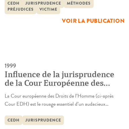
question d’indemnisation du dommage. En effet, les
CEDH
JURISPRUDENCE
MÉTHODES
PRÉJUDICES
VICTIME
préoccupations présentes au niveau national s’y retrouvent
mutatis mutandis formulées de la même façon ; ainsi en va-
VOIR LA PUBLICATION
t-il de la question […]
1999
Influence de la jurisprudence
de la Cour Européenne des
Droits de l’Homme sur le droit
La Cour européenne des Droits de l’Homme (ci-après
privé français
Cour EDH) est le rouage essentiel d’un audacieux
mécanisme de contrôle supranational de l’application de la
Convention de sauvegarde des Droits de l’homme et des
CEDH
JURISPRUDENCE
libertés fondamentales (ci-après CEDH) signée à Rome le