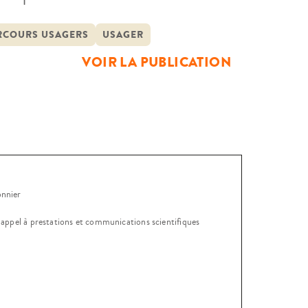
 détriment du droit fondamental
ions les plus vulnérables. À l’aide
RCOURS USAGERS
USAGER
VOIR LA PUBLICATION
onnier
, appel à prestations et communications scientifiques