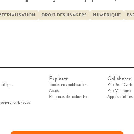
cences. Son développement ne saurait se faire au
céder au tribunal notamment au regard des populat
ATERIALISATION
DROIT DES USAGERS
NUMÉRIQUE
PA
Explorer
Collaborer
ntifique
Toutes nos publications
Prix Jean Carb
Actes
Prix Vendôme
Rapports de recherche
Appels d’offres
recherches lancées