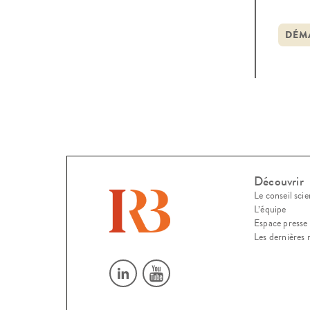
réti
d’ac
DÉM
[…]
Découvrir
Le conseil scie
L’équipe
Espace presse
Les dernières 