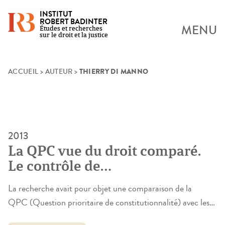
INSTITUT
ROBERT BADINTER
MENU
Études et recherches
sur le droit et la justice
THIERRY DI MANNO
Skip
ACCUEIL
>
AUTEUR
>
to
content
2013
La QPC vue du droit comparé.
Le contrôle de
constitutionnalité sur renvoi du
La recherche avait pour objet une comparaison de la
juge ordinaire en France,
QPC (Question prioritaire de constitutionnalité) avec les
Espagne et Italie
procédures similaires existant en Italie – procès incident de