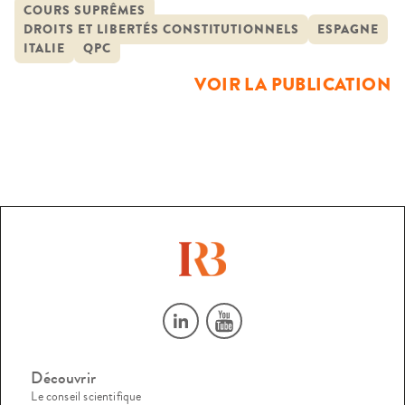
constitutionnalité – et en Espagne – question
COURS SUPRÊMES
DROITS ET LIBERTÉS CONSTITUTIONNELS
ESPAGNE
d’inconstitutionnalité -. Il s’agissait de tirer parti des
ITALIE
QPC
réflexions développées dans ces deux pays pour disposer
VOIR LA PUBLICATION
d’outils analytiques pertinents de la QPC, identifier
d’éventuels […]
Découvrir
Le conseil scientifique