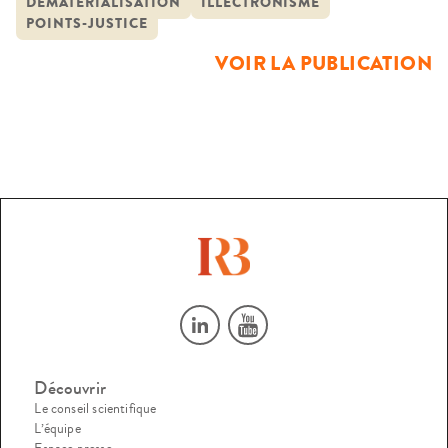
DÉMATÉRIALISATION
ILLECTRONISME
pratiques » de l’accès au droit. Elle en retrace d’abord les
POINTS-JUSTICE
grandes étapes, de la logique militante des années 1970/80
VOIR LA PUBLICATION
[…]
Découvrir
Le conseil scientifique
L’équipe