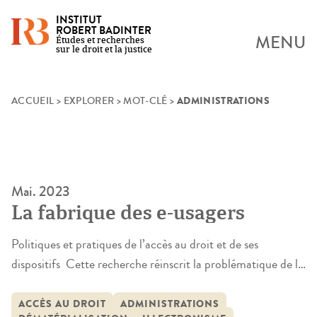
INSTITUT
ROBERT BADINTER
MENU
Études et recherches
sur le droit et la justice
ADMINISTRATIONS
Skip
ACCUEIL
>
EXPLORER
>
MOT-CLÉ
>
to
content
Mai. 2023
La fabrique des e-usagers
Politiques et pratiques de l’accès au droit et de ses
dispositifs Cette recherche réinscrit la problématique de la
« transformation numérique des administrations » et de la
dématérialisation dans une analyse plus large des «
ACCÈS AU DROIT
ADMINISTRATIONS