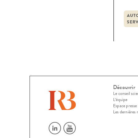
judic
thème
AUT
SERV
pénit
Découvrir
Le conseil scie
L’équipe
Espace presse
Les dernières 