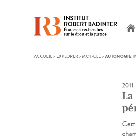
INSTITUT
ROBERT BADINTER
Études et recherches
sur le droit et la justice
AUTONOMIE I
Skip
ACCUEIL
>
EXPLORER
>
MOT-CLÉ
>
to
content
2011
La 
pén
mo
Cett
champ