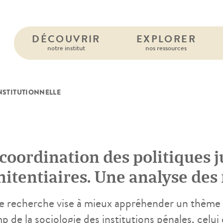
DÉCOUVRIR
EXPLORER
notre institut
nos ressources
NSTITUTIONNELLE
coordination des politiques j
itentiaires. Une analyse des 
nde judiciaire et administrat
e recherche vise à mieux appréhender un thème 
 de la sociologie des institutions pénales, celui 