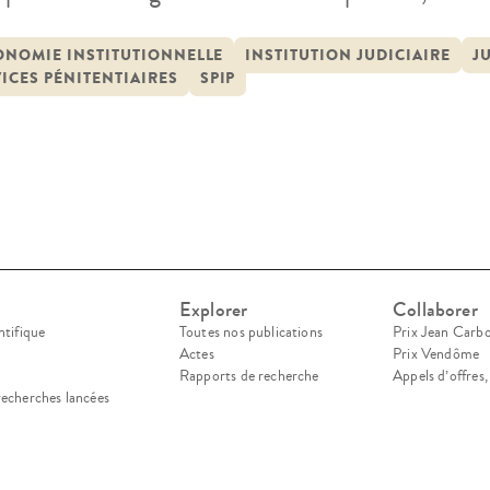
iaire et monde pénitentiaire. L’investissement lim
 s’explique aisément : du point de vue légal et in
ONOMIE INSTITUTIONNELLE
INSTITUTION JUDICIAIRE
J
ICES PÉNITENTIAIRES
SPIP
entiaires, qu’ils relèvent du milieu ouvert […]
Explorer
Collaborer
ntifique
Toutes nos publications
Prix Jean Carb
Actes
Prix Vendôme
Rapports de recherche
Appels d’offres
recherches lancées