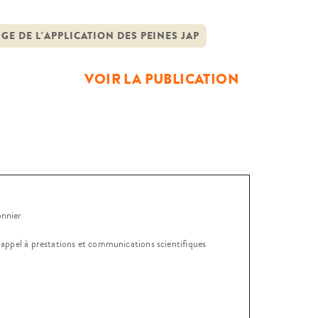
ité des sciences sociales sur ce
stitutionnel, les services
UGE DE L'APPLICATION DES PEINES JAP
VOIR LA PUBLICATION
onnier
, appel à prestations et communications scientifiques