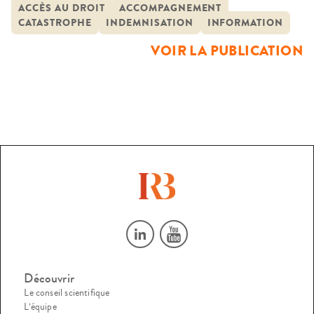
qui parcourt cette enquête menée suite à l’explosion de
ACCÈS AU DROIT
ACCOMPAGNEMENT
CATASTROPHE
INDEMNISATION
INFORMATION
l’usine AZF à Toulouse en septembre 2001. L’information
dont il sera question ici concerne avant tout les ressources
VOIR LA PUBLICATION
offertes au public […]
Découvrir
Le conseil scientifique
L’équipe