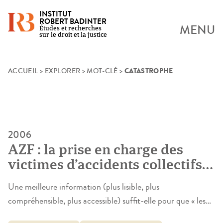
INSTITUT
ROBERT BADINTER
MENU
Études et recherches
sur le droit et la justice
CATASTROPHE
Skip
ACCUEIL
>
EXPLORER
>
MOT-CLÉ
>
to
content
2006
AZF : la prise en charge des
victimes d’accidents collectifs.
Comment construire le « point
Une meilleure information (plus lisible, plus
de vue des victimes » ?
compréhensible, plus accessible) suffit-elle pour que « les
gens » aient accès au droit ? Telle est la question générale