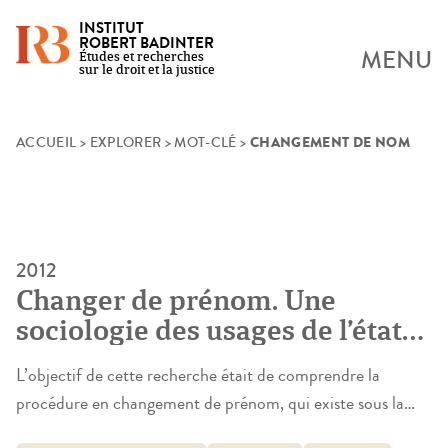
INSTITUT
ROBERT BADINTER
MENU
Études et recherches
sur le droit et la justice
CHANGEMENT DE NOM
Skip
ACCUEIL
>
EXPLORER
>
MOT-CLÉ
>
to
content
2012
Changer de prénom. Une
sociologie des usages de l’état
civil
L’objectif de cette recherche était de comprendre la
procédure en changement de prénom, qui existe sous la
forme actuelle depuis 1993. Depuis vingt ans, donc, une