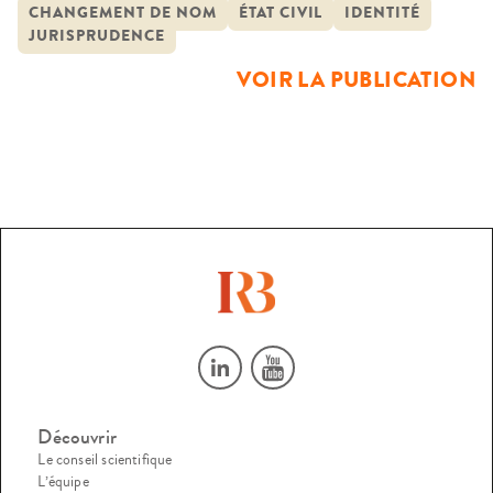
personne souhaitant changer de prénom doit faire appel à
CHANGEMENT DE NOM
ÉTAT CIVIL
IDENTITÉ
JURISPRUDENCE
un avocat et déposer une requête auprès du juge aux
affaires familiales du Tribunal de grande instance. C’est une
VOIR LA PUBLICATION
procédure […]
Découvrir
Le conseil scientifique
L’équipe