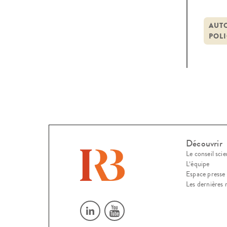
conf
occup
AUT
POL
du d
Découvrir
Le conseil scie
L’équipe
Espace presse
Les dernières 