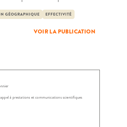
a complexité des structures qui s’y
’on a pu s’interroger sur l’autonomie
ON GÉOGRAPHIQUE
EFFECTIVITÉ
VOIR LA PUBLICATION
onnier
, appel à prestations et communications scientifiques