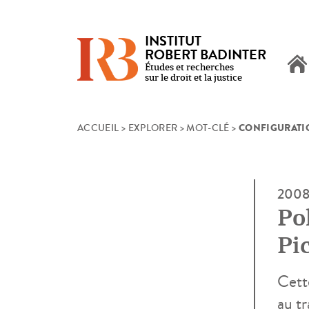
INSTITUT
ROBERT BADINTER
Études et recherches
sur le droit et la justice
CONFIGURATI
Skip
ACCUEIL
>
EXPLORER
>
MOT-CLÉ
>
to
content
200
Pol
Pi
Cett
au t