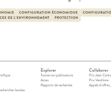
iguration géographique et économique et de par l
ent de l’environnement, la Picardie. Alors que l
ONOMIE
CONFIGURATION ÉCONOMIQUE
CONFIGURATI
ICES DE L'ENVIRONNEMENT
PROTECTION
roit de l’environnement […]
Explorer
Collaborer
ntifique
Toutes nos publications
Prix Jean Carb
Actes
Prix Vendôme
Rapports de recherche
Appels d’offres
recherches lancées