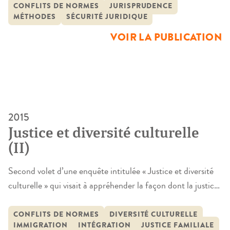
deux ou plusieurs normes de même valeur, à prendre
CONFLITS DE NORMES
JURISPRUDENCE
MÉTHODES
SÉCURITÉ JURIDIQUE
position pour l’une ou l’autre, sans qu’il ne statue sur leur
validité ». L’inflation de normes et […]
VOIR LA PUBLICATION
2015
Justice et diversité culturelle
(II)
Second volet d’une enquête intitulée « Justice et diversité
culturelle » qui visait à appréhender la façon dont la justice
française prend (ou non) en compte la « diversité
culturelle », cette recherche approfondit, sur le terrain plus
CONFLITS DE NORMES
DIVERSITÉ CULTURELLE
IMMIGRATION
INTÉGRATION
JUSTICE FAMILIALE
limité de la justice familiale, le même questionnement :