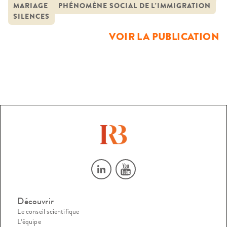
MARIAGE
PHÉNOMÈNE SOCIAL DE L'IMMIGRATION
comment « la diversité » se manifeste-t-elle sur la scène
SILENCES
judiciaire ? Comment les magistrats l’abordent-ils ? […]
VOIR LA PUBLICATION
Découvrir
Le conseil scientifique
L’équipe