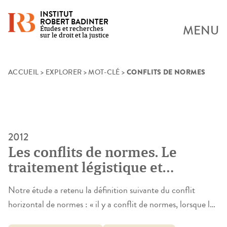
INSTITUT
ROBERT BADINTER
MENU
Études et recherches
sur le droit et la justice
CONFLITS DE NORMES
Skip
ACCUEIL
>
EXPLORER
>
MOT-CLÉ
>
to
content
2012
Les conflits de normes. Le
traitement légistique et
jurisprudentiel des conflits
Notre étude a retenu la définition suivante du conflit
horizontaux de normes
horizontal de normes : « il y a conflit de normes, lorsque le
juge est amené à l’occasion d’un litige donné qui implique