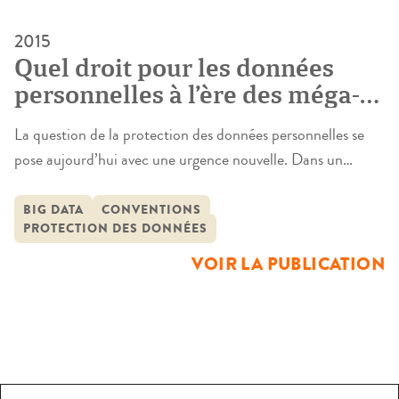
2015
Quel droit pour les données
personnelles à l’ère des méga-
données ? (cycle d’ateliers
La question de la protection des données personnelles se
Conventions)
pose aujourd’hui avec une urgence nouvelle. Dans un
contexte législatif et règlementaire d’abord : celui de
l’adoption promise d’un « paquet législatif » européen, mais
BIG DATA
CONVENTIONS
PROTECTION DES DONNÉES
aussi celui de la préparation d’une loi sur le numérique en
France, et enfin, en arrière-fond des négociations euro-
VOIR LA PUBLICATION
américaines sur un partenariat de libre-échange. […]