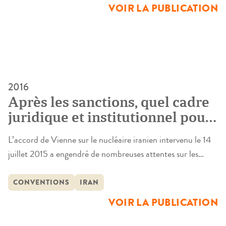
VOIR LA PUBLICATION
2016
Après les sanctions, quel cadre
juridique et institutionnel pour
les échanges économiques
L’accord de Vienne sur le nucléaire iranien intervenu le 14
franco-iraniens ? (cycle
juillet 2015 a engendré de nombreuses attentes sur les
d’ateliers Conventions)
plans économique, diplomatique et culturel. Cette matinée
d’étude propose de revenir sur certains aspects de la
CONVENTIONS
IRAN
relation France/Iran. Elle rassemblera des diplomates, des
VOIR LA PUBLICATION
universitaires et chercheurs, des avocats et magistrats, et
des représentants du monde de […]