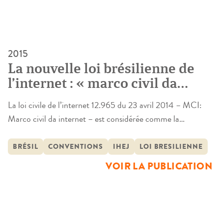
2015
La nouvelle loi brésilienne de
l’internet : « marco civil da
internet ». Un cadre de
La loi civile de l’internet 12.965 du 23 avril 2014 – MCI:
principes et de responsabilités
Marco civil da internet – est considérée comme la
« constitution » de l’internet au Brésil. Le texte vise à
répondre aux défis de la mondialisation, à savoir la nécessité
BRÉSIL
CONVENTIONS
IHEJ
LOI BRESILIENNE
d’une réglementation juridique des relations numériques. Il
VOIR LA PUBLICATION
est le résultat d’un intense débat public qui a impliqué […]