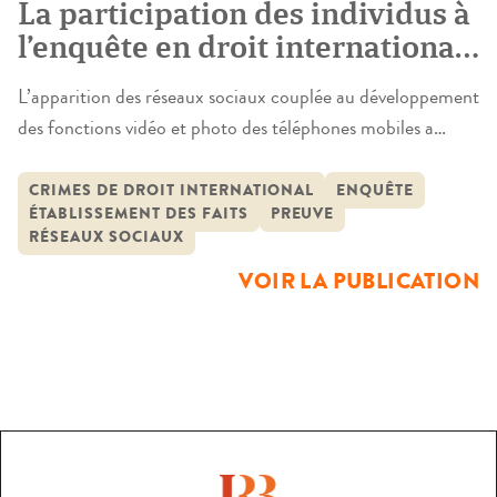
La participation des individus à
l’enquête en droit international
à travers les réseaux sociaux
L’apparition des réseaux sociaux couplée au développement
des fonctions vidéo et photo des téléphones mobiles a
permis l’émergence d’une nouvelle catégorie de preuves
dans les enquêtes sur les crimes de droit international.
CRIMES DE DROIT INTERNATIONAL
ENQUÊTE
ÉTABLISSEMENT DES FAITS
PREUVE
L’enquêteur bénéficie ainsi de nombreuses informations
RÉSEAUX SOCIAUX
mises en ligne par les individus, qu’il s’agisse de vidéos, de
VOIR LA PUBLICATION
photos ou de documents. Partant du […]